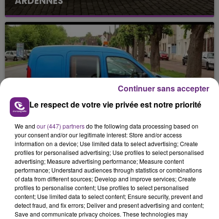
ARDENNES
Continuer sans accepter
20 novembre 2025
Le respect de votre vie privée est notre priorité
HABITATIONS ÉVACUÉES, CENTRE DE
SOINS CONFINÉ APRÈS UNE FUITE DE GAZ.
We and
our (447) partners
do the following data processing based on
your consent and/or our legitimate interest: Store and/or access
information on a device; Use limited data to select advertising; Create
profiles for personalised advertising; Use profiles to select personalised
advertising; Measure advertising performance; Measure content
performance; Understand audiences through statistics or combinations
of data from different sources; Develop and improve services; Create
profiles to personalise content; Use profiles to select personalised
content; Use limited data to select content; Ensure security, prevent and
detect fraud, and fix errors; Deliver and present advertising and content;
Save and communicate privacy choices. These technologies may