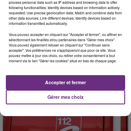
process personal data such as IP address and browsing data to offer
19 novembre 2025
following functionalities: Identify devices based on information actively
20 TONNES DE BLÉ SE DÉVERSENT DANS
requested; Use precise geolocation data; Match and combine data from
UN RUISSEAU.
other data sources; Link different devices; Identify devices based on
information transmitted automatically.
Vous pouvez accepter en cliquant sur "Accepter et fermer", ou affiner en
sélectionnant les finalités et/ou partenaires dans "Gérer mes choix".
Vous pouvez également refuser en cliquant sur "Continuer sans
accepter". Vos préférences ne s'appliqueront que pour ce site. Vous
pouvez mettre à jour vos choix, ou retirer votre consentement à tout
moment via le lien "Gérer les cookies" situé en bas de chaque page.
13 novembre 2025
DES MASSAGES GRATUITS POUR LES
Accepter et fermer
AIDANTS.
Gérer mes choix