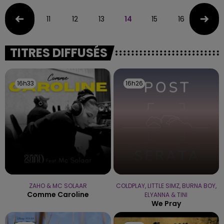
11
12
13
14
15
16
17
TITRES DIFFUSÉS
16h33
16h33
16h26
16h26
ZAHO & MC SOLAAR
COLDPLAY, LITTLE SIMZ, BURNA BOY,
Comme Caroline
ELYANNA & TINI
We Pray