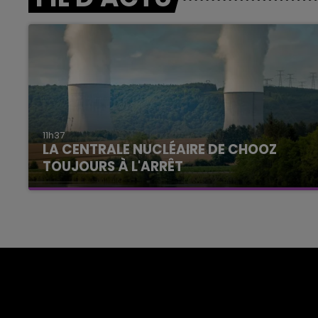
11h37
LA CENTRALE NUCLÉAIRE DE CHOOZ
TOUJOURS À L'ARRÊT
Cela fait déjà une semaine que la centrale
nucléaire ardennaise est à l'arrêt. Une situation
justifiée par la sécheresse intense qui est
toujours présente.