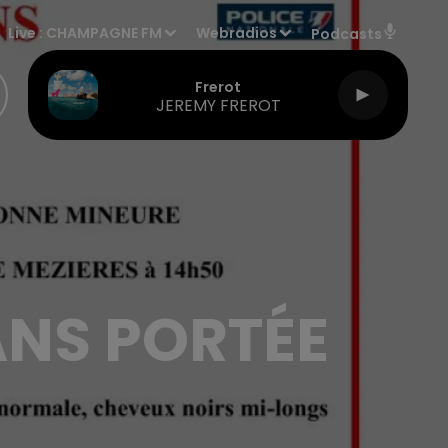
Live :
CHAMPAGNE FM
Webradios
Podcasts
Frerot
JEREMY FREROT
ANS PORTÉE