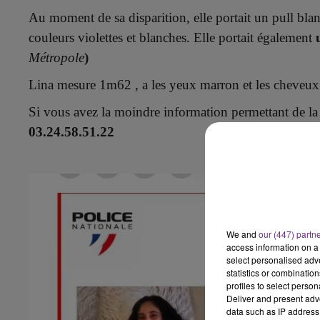
10h00 - 14h00
Au moment de sa disparition, elle portait
un pull bla
LE TICKET DE CAISSE
couleurs
violettes et blanches. Elle
portait également
Métropole
)
Lina mesure 1
m62 , a les yeux marron et les
cheveux 
Si vous avez la moindre information permettant de la
03.24.58.51.22
15h00 - 19h00
We and
our (447) partn
Le Club Champagne FM
access information on a 
select personalised ad
statistics or combinatio
profiles to select person
Deliver and present adv
data such as IP address 