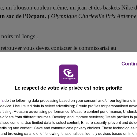
14h00 - 15h00
nc, un blouson
couleur
crème, un jean et de
s
baskets Nike
d
LA RADIO POP
LE
un sac de l’Ocpam.
(
Olympique Charleville Prix Ardenne
noirs mi-longs .
 retrouver vous devez contacter le commissariat au
Contin
Le respect de votre vie privée est notre priorité
19h00 - 19h15
ers
do the following data processing based on your consent and/or our legitimate int
LA POP MACHINE - CHAMPAGNE FM
device; Use limited data to select advertising; Create profiles for personalised adver
vertising; Measure advertising performance; Measure content performance; Unders
ns of data from different sources; Develop and improve services; Create profiles to 
alised content; Use limited data to select content; Ensure security, prevent and detect
ertising and content; Save and communicate privacy choices. These technologies
and browsing data to offer following functionalities: Identify devices based on infor