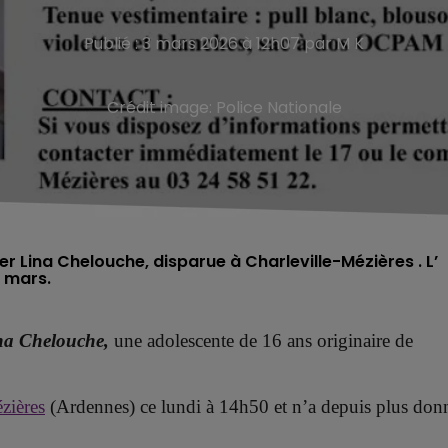
Publié : 3 mars 2026 à 12h07 par M K
Crédit image:
Police Nationale
r Lina Chelouche, disparue à Charleville-Mézières . L’
2 mars.
na Chelouche,
u
ne adolescente de 16 ans originaire de
zières
(Ardennes) ce lundi à 14h50 et n’a depuis plus don