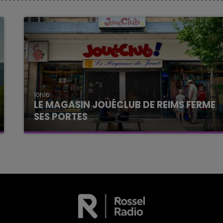
10h16
LE MAGASIN JOUÉCLUB DE REIMS FERME
SES PORTES
C'était l'une des institutions du centre-ville
rémois. Le magasin JouéClub est contraint de
fermer ses portes.