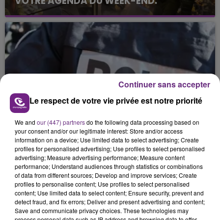
VOTRE AGENDA DU WEEK-END.
Continuer sans accepter
Le respect de votre vie privée est notre priorité
5 mars 2026
MACABRE DÉCOUVERTE DANS LES
ARDENNES
We and
our (447) partners
do the following data processing based on
your consent and/or our legitimate interest: Store and/or access
information on a device; Use limited data to select advertising; Create
profiles for personalised advertising; Use profiles to select personalised
advertising; Measure advertising performance; Measure content
performance; Understand audiences through statistics or combinations
of data from different sources; Develop and improve services; Create
profiles to personalise content; Use profiles to select personalised
content; Use limited data to select content; Ensure security, prevent and
detect fraud, and fix errors; Deliver and present advertising and content;
Save and communicate privacy choices. These technologies may
process personal data such as IP address and browsing data to offer