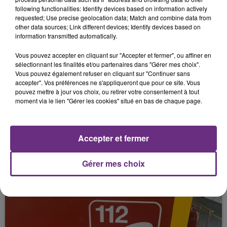
3 mars 2026
following functionalities: Identify devices based on information actively
UNE ADOLESCENTE DE 16 ANS PORTÉE
requested; Use precise geolocation data; Match and combine data from
DISPARUE.
other data sources; Link different devices; Identify devices based on
information transmitted automatically.
Vous pouvez accepter en cliquant sur "Accepter et fermer", ou affiner en
sélectionnant les finalités et/ou partenaires dans "Gérer mes choix".
Vous pouvez également refuser en cliquant sur "Continuer sans
accepter". Vos préférences ne s'appliqueront que pour ce site. Vous
pouvez mettre à jour vos choix, ou retirer votre consentement à tout
moment via le lien "Gérer les cookies" situé en bas de chaque page.
2 mars 2026
Accepter et fermer
NIGHTLINE :LES ÉTUDIANTS SE MOBILISENT
POUR LA SANTÉ MENTALE DE...
Gérer mes choix