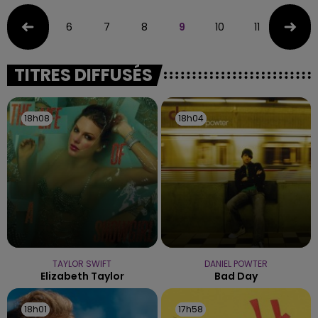
6
7
8
9
10
11
12
TITRES DIFFUSÉS
18h08
18h08
18h04
18h04
TAYLOR SWIFT
DANIEL POWTER
Elizabeth Taylor
Bad Day
18h01
18h01
17h58
17h58