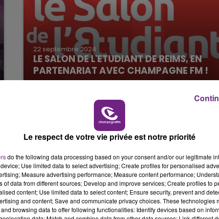
22 septembre 2024
LE SALON DE L'ETUDIANT DE REIMS, EN
PARTENARIAT AVEC CHAMPAGNE FM !
Le Salon de l'Etudiant de Reims, le 28
septembre avec Champagne FM !
Contin
Le respect de votre vie privée est notre priorité
ers
do the following data processing based on your consent and/or our legitimate int
device; Use limited data to select advertising; Create profiles for personalised adver
vertising; Measure advertising performance; Measure content performance; Unders
ns of data from different sources; Develop and improve services; Create profiles to 
alised content; Use limited data to select content; Ensure security, prevent and detect
ertising and content; Save and communicate privacy choices. These technologies
and browsing data to offer following functionalities: Identify devices based on infor
eolocation data; Match and combine data from other data sources; Link different de