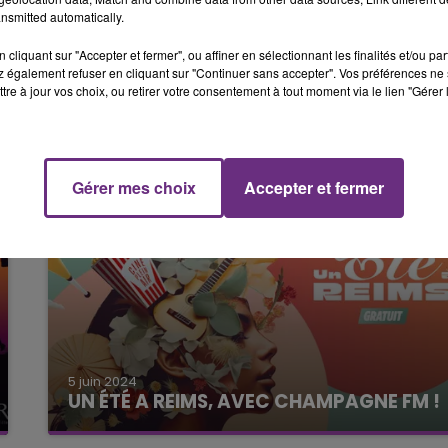
22 août 2024
nsmitted automatically.
LE FESTIVAL LA POULE DES CHAMPS
AVEC CHAMPAGNE FM !
cliquant sur "Accepter et fermer", ou affiner en sélectionnant les finalités et/ou pa
Le Festival La Poule des Champs, de retour les
 également refuser en cliquant sur "Continuer sans accepter". Vos préférences ne 
tre à jour vos choix, ou retirer votre consentement à tout moment via le lien "Gérer 
13 et 14 septembre 2024 à Aubérive (51) !
Gérer mes choix
Accepter et fermer
5 juin 2024
UN ÉTÉ A REIMS, AVEC CHAMPAGNE FM !