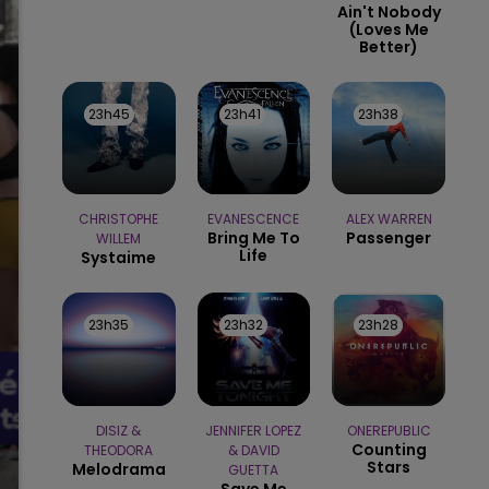
Ain't Nobody
(loves Me
Better)
23h45
23h45
23h41
23h41
23h38
23h38
CHRISTOPHE
EVANESCENCE
ALEX WARREN
Bring Me To
Passenger
WILLEM
Life
Systaime
23h35
23h35
23h32
23h32
23h28
23h28
DISIZ &
JENNIFER LOPEZ
ONEREPUBLIC
Counting
THEODORA
& DAVID
Stars
Melodrama
GUETTA