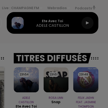
Live :
CHAMPAGNE FM
Webradios
Podcasts
Ete Avec Toi
ADELE CASTILLON
TITRES DIFFUSÉS
23h54
23h54
23h51
23h51
23h48
23h48
ADELE
ROSA LINN
FELIX JAEHN
Snap
CASTILLON
FEAT. JASMINE
Ete Avec Toi
THOMPSON