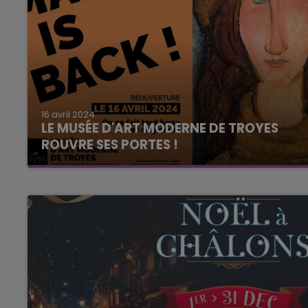
16 avril 2024
LE MUSÉE D'ART MODERNE DE TROYES
ROUVRE SES PORTES !
C'est le grand jour ! En rénovation depuis 2018,
le Musées de Troyes fête sa réouverture
complète aujourd'hui !