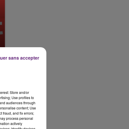
uer sans accepter
erest: Store and/or
tising; Use profiles to
tand audiences through
personalise content; Use
 fraud, and fix errors;
 may process personal
mation actively
vices; Identify devices