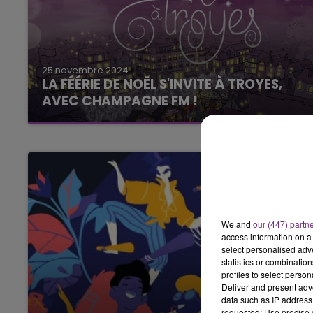
25 novembre 2024
LA FÉÉRIE DE NOËL S'INVITE À TROYES,
AVEC CHAMPAGNE FM !
La féérie de Noël s'invite à Troyes, avec
Champagne FM !
We and
our (447) partn
access information on a 
select personalised ad
statistics or combinatio
profiles to select person
Deliver and present adv
data such as IP address 
requested; Use precise g