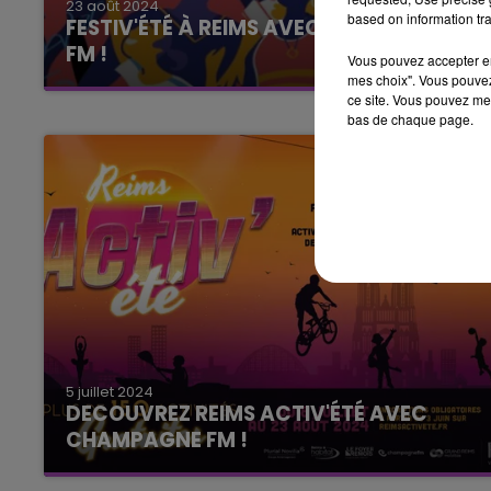
23 août 2024
based on information tra
FESTIV'ÉTÉ À REIMS AVEC CHAMPAGNE
FM !
Vous pouvez accepter en 
FESTIV'ÉTÉ, DE RETOUR AU PARC DE
mes choix". Vous pouvez
ce site. Vous pouvez met
CHAMPAGNE A REIMS AVEC CHAMPAGNE FM !
bas de chaque page.
5 juillet 2024
DECOUVREZ REIMS ACTIV'ÉTÉ AVEC
CHAMPAGNE FM !
Du 8 juillet au 23 août 2024