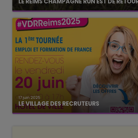
LE REIMS CHAMPAGNE RUN EST DE RETOUR 
6h00 - 10h00
LA FAMILLE
17 juin 2025
LE VILLAGE DES RECRUTEURS
LE VENDREDI 20 JUIN A L'HOTEL DE VILLE - REIMS