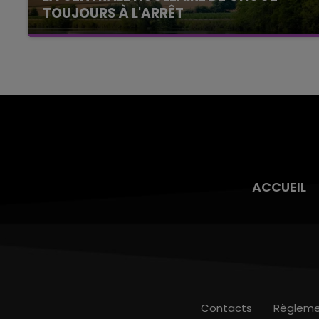
TOUJOURS À L'ARRÊT
Cela fait déjà une semaine que la centrale
nucléaire ardennaise est à l'arrêt. Une situation
justifiée par la sécheresse intense qui est
toujours présente.
ACCUEIL
Contacts
Règleme