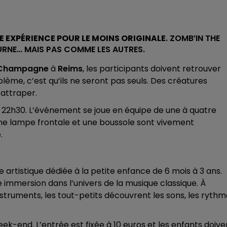
11h00 - 16h00
LE WEEK-END CHAMPAGNE FM
NE EXPÉRIENCE POUR LE MOINS ORIGINALE
.
ZOMB’IN THE
RNE… MAIS PAS COMME LES AUTRES.
 Champagne
à
Reims
, les participants doivent retrouver
blème, c’est qu’ils ne seront pas seuls. Des créatures
 attraper.
 22h30. L’événement se joue en équipe de une à quatre
7h00 - 11h00
 Champagne FM
BEST OF
Une lampe frontale et une boussole sont vivement
.
 artistique dédiée à la petite enfance de 6 mois à 3 ans.
immersion dans l’univers de la musique classique. À
nstruments, les tout-petits découvrent les sons, les ryth
k-end. L’entrée est fixée à 10 euros et les enfants doive