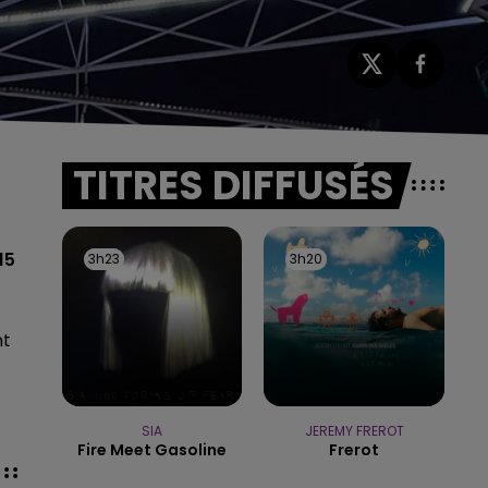
TITRES DIFFUSÉS
15
3h23
3h23
3h20
3h20
nt
SIA
JEREMY FREROT
Fire Meet Gasoline
Frerot