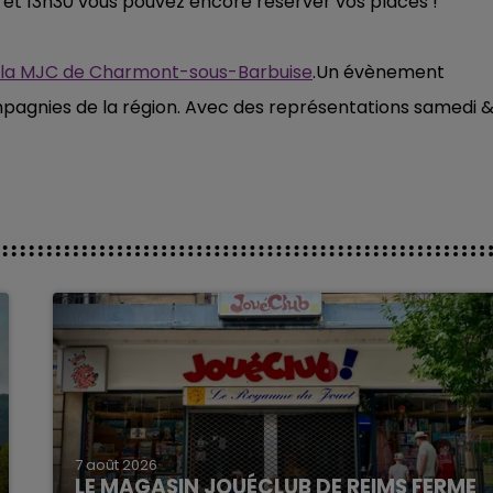
 et 13h30 vous pouvez encore réserver vos places !
à la MJC de Charmont-sous-Barbuise
.Un évènement
mpagnies de la région. Avec des représentations samedi 
7 août 2026
LE MAGASIN JOUÉCLUB DE REIMS FERME