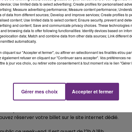
device; Use limited data to select advertising; Create profiles for personalised adver
vertising; Measure advertising performance; Measure content performance; Unders
ns of data from different sources; Develop and improve services; Create profiles to 
alised content; Use limited data to select content; Ensure security, prevent and detect
ertising and content; Save and communicate privacy choices. These technologies
ez ce samedi au Stade Auguste-Delaune.
and browsing data to offer following functionalities: Identify devices based on infor
eolocation data; Match and combine data from other data sources; Link different de
nsmitted automatically.
cliquant sur "Accepter et fermer", ou affiner en sélectionnant les finalités et/ou pa
 également refuser en cliquant sur "Continuer sans accepter". Vos préférences ne 
tre à jour vos choix, ou retirer votre consentement à tout moment via le lien "Gérer 
s place de l'Hotel-de-ville. Au programme auto-
ation. Elle est ouverte ce weekend de 13h à minuit
Gérer mes choix
Accepter et fermer
 ses portes ce week-end. L’occasion de découvrir les
ez réserver votre billet sur le site internet dédié.
ublic ce week-end. Il est ouvert de 12h à 18h.