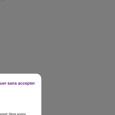
uer sans accepter
la
la
erest: Store and/or