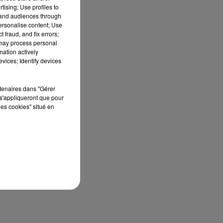
tising; Use profiles to
tand audiences through
personalise content; Use
 fraud, and fix errors;
 may process personal
mation actively
vices; Identify devices
rtenaires dans "Gérer
s'appliqueront que pour
les cookies" situé en