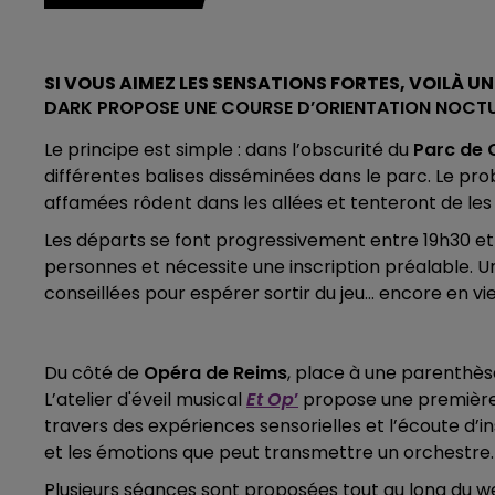
7h00 - 11h00
BEST OF
SI VOUS AIMEZ LES SENSATIONS FORTES, VOILÀ U
DARK
PROPOSE UNE COURSE D’ORIENTATION NOCTU
Le principe est simple : dans l’obscurité du
Parc de
différentes balises disséminées dans le parc. Le pro
affamées rôdent dans les allées et tenteront de les
Les départs se font progressivement entre 19h30 et
00
16h00 - 20h00
k-end Champagne FM
Le Week-end
personnes et nécessite une inscription préalable. 
conseillées pour espérer sortir du jeu… encore en vie
Du côté de
Opéra de Reims
, place à une parenthèse
L’atelier d'é
veil musical
E
t Op
’
propose une première 
travers des expériences sensorielles et l’écoute d’i
et les émotions que peut transmettre un orchestre.
Plusieurs séances sont proposées tout au long du wee