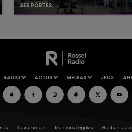
SES PORTES
C'était l'une des institutions du centre-ville
rémois. Le magasin JouéClub est contraint de
fermer ses portes.
RADIO
ACTUS
MÉDIAS
JEUX
AN
nts
Recrutement
Mentions Légales
Gestion des 