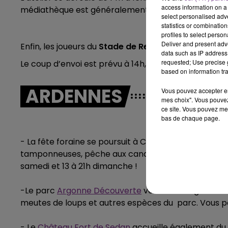
access information on a 
médiathèque est généralement nécessaire.
select personalised ad
statistics or combinatio
profiles to select person
Deliver and present adv
Enfin, les joueurs du
Stade de Reims
affrontent
Rod
data such as IP address 
requested; Use precise g
Le coup d’envoi est prévu à 14h,
based on information tra
ARDENNES
Vous pouvez accepter en 
mes choix". Vous pouvez
ce site. Vous pouvez met
bas de chaque page.
- La fête foraine se poursuit à Charleville-Mézière
tamponneuses, pêche aux canards et manèges à sens
samedi et 13 à 21h dimanche !
-Le parc
Argonne Découverte
vous ouvre également
meutes de loups et autres espèces du parc. Vous pouv
- Le
Château Fort de Sedan
accueille également du p