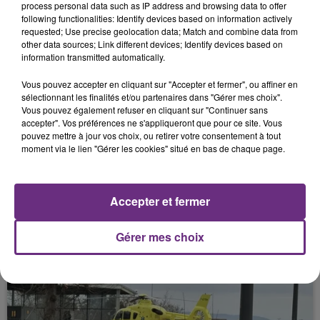
process personal data such as IP address and browsing data to offer
22 mars 2026
following functionalities: Identify devices based on information actively
CLAP DE DÉBUT POUR LE PRINTEMPS DU
requested; Use precise geolocation data; Match and combine data from
CINÉMA
other data sources; Link different devices; Identify devices based on
information transmitted automatically.
Vous pouvez accepter en cliquant sur "Accepter et fermer", ou affiner en
sélectionnant les finalités et/ou partenaires dans "Gérer mes choix".
Vous pouvez également refuser en cliquant sur "Continuer sans
accepter". Vos préférences ne s'appliqueront que pour ce site. Vous
pouvez mettre à jour vos choix, ou retirer votre consentement à tout
moment via le lien "Gérer les cookies" situé en bas de chaque page.
22 mars 2026
LES BOMBARDIERS D'EPERNAY EN FINALE
Accepter et fermer
DE LA COUPE DE FRANCE
Gérer mes choix