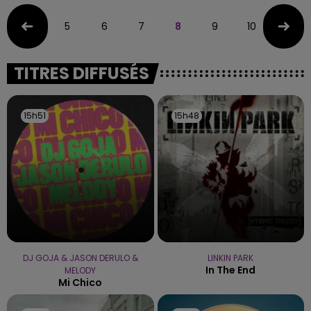
5
6
7
8
9
10
11
TITRES DIFFUSÉS
15h51
15h51
15h48
15h48
DJ GOJA & JASON DERULO &
LINKIN PARK
In The End
MELODY
Mi Chico