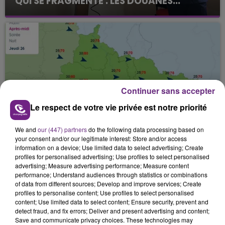
QUI SE FRAGMENTE : LES DOUANES...
Continuer sans accepter
Le respect de votre vie privée est notre priorité
24 mars 2026
ORAGE ET GROS COUP DE VENT
We and
our (447) partners
do the following data processing based on
your consent and/or our legitimate interest: Store and/or access
information on a device; Use limited data to select advertising; Create
profiles for personalised advertising; Use profiles to select personalised
advertising; Measure advertising performance; Measure content
performance; Understand audiences through statistics or combinations
of data from different sources; Develop and improve services; Create
profiles to personalise content; Use profiles to select personalised
content; Use limited data to select content; Ensure security, prevent and
detect fraud, and fix errors; Deliver and present advertising and content;
Save and communicate privacy choices. These technologies may