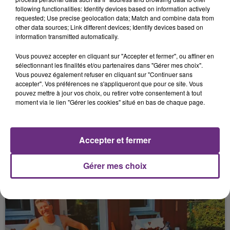
22 janvier 2026
following functionalities: Identify devices based on information actively
UN HOMME ÉLECTRISÉ APRÈS LA CHUTE
requested; Use precise geolocation data; Match and combine data from
D'UN LAMPADAIRE SUR UNE LIGNE À...
other data sources; Link different devices; Identify devices based on
information transmitted automatically.
Vous pouvez accepter en cliquant sur "Accepter et fermer", ou affiner en
sélectionnant les finalités et/ou partenaires dans "Gérer mes choix".
Vous pouvez également refuser en cliquant sur "Continuer sans
accepter". Vos préférences ne s'appliqueront que pour ce site. Vous
pouvez mettre à jour vos choix, ou retirer votre consentement à tout
moment via le lien "Gérer les cookies" situé en bas de chaque page.
22 janvier 2026
Accepter et fermer
UNE RENCONTRE INSPIRANTE : MARIE
BARBE
Gérer mes choix