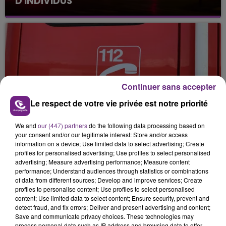
D'INDIVIDUS
Continuer sans accepter
Le respect de votre vie privée est notre priorité
24 janvier 2026
UN HOMME EN ARRÊT CARDIAQUE
SECOURU PAR UNE INFIRMIÈRE SUR LE...
We and
our (447) partners
do the following data processing based on
your consent and/or our legitimate interest: Store and/or access
information on a device; Use limited data to select advertising; Create
profiles for personalised advertising; Use profiles to select personalised
advertising; Measure advertising performance; Measure content
performance; Understand audiences through statistics or combinations
of data from different sources; Develop and improve services; Create
profiles to personalise content; Use profiles to select personalised
content; Use limited data to select content; Ensure security, prevent and
detect fraud, and fix errors; Deliver and present advertising and content;
Save and communicate privacy choices. These technologies may
process personal data such as IP address and browsing data to offer