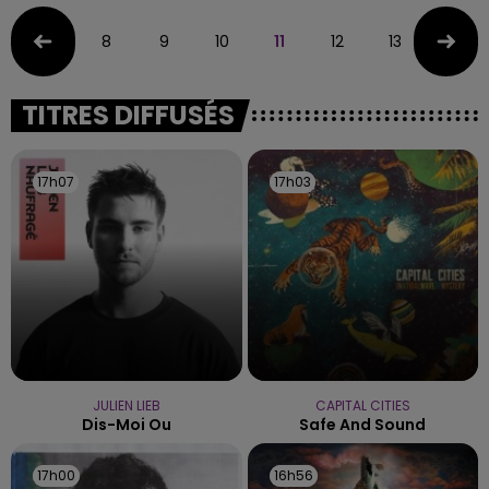
8
9
10
11
12
13
14
TITRES DIFFUSÉS
17h07
17h07
17h03
17h03
JULIEN LIEB
CAPITAL CITIES
Dis-Moi Ou
Safe And Sound
17h00
17h00
16h56
16h56