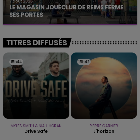
7 août 2026
LE MAGASIN JOUÉCLUB DE REIMS FERME
SES PORTES
C'était l'une des institutions du centre-ville
rémois. Le magasin JouéClub est contraint de
fermer ses portes.
TITRES DIFFUSÉS
15h44
15h44
15h42
15h42
MYLES SMITH & NIALL HORAN
PIERRE GARNIER
Drive Safe
L'horizon