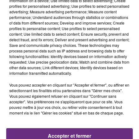
spectacle mêlant humour et concert autour des
information on a device; Use limited data to select advertising; Create
profiles for personalised advertising; Use profiles to select personalised
relations hommes-femmes.
advertising; Measure advertising performance; Measure content
performance; Understand audiences through statistics or combinations
KALLAGAN – Troyes
of data from different sources; Develop and improve services; Create
L’humoriste présente
son nouveau spectacle
au
profiles to personalise content; Use profiles to select personalised
café-théâtre Le Troyes Fois Plus à 20 h 30
.
content; Use limited data to select content; Ensure security, prevent and
detect fraud, and fix errors; Deliver and present advertising and content;
« UN CORPS POUR DEUX » – Troyes
Save and communicate privacy choices. These technologies may
process personal data such as IP address and browsing data to offer
Une
comédie
à découvrir également au
Troyes Fois
following functionalities: Identify devices based on information actively
Plus à 20 h 30
.
requested; Use precise geolocation data; Match and combine data from
other data sources; Link different devices; Identify devices based on
CARNAVAL – Bar-sur-Seine
information transmitted automatically.
Grand rassemblement déguisé
pour les familles
dès
13 h 30
.
Vous pouvez accepter en cliquant sur "Accepter et fermer", ou affiner en
sélectionnant les finalités et/ou partenaires dans "Gérer mes choix".
BOURSES PUÉRICULTURE ET JOUETS
Vous pouvez également refuser en cliquant sur "Continuer sans
accepter". Vos préférences ne s'appliqueront que pour ce site. Vous
Rendez-vous dans les
salles des fêtes de Bréviandes
pouvez mettre à jour vos choix, ou retirer votre consentement à tout
et Torvilliers
.
moment via le lien "Gérer les cookies" situé en bas de chaque page.
Dimanche
11e BOURSE MULTICOLLECTIONS – Montaulin
Accepter et fermer