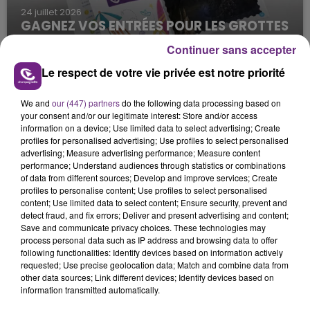
24 juillet 2026
GAGNEZ VOS ENTRÉES POUR LES GROTTES
DE HAN !
Continuer sans accepter
La Famille de l'été
Le respect de votre vie privée est notre priorité
We and
our (447) partners
do the following data processing based on
your consent and/or our legitimate interest: Store and/or access
information on a device; Use limited data to select advertising; Create
profiles for personalised advertising; Use profiles to select personalised
advertising; Measure advertising performance; Measure content
performance; Understand audiences through statistics or combinations
of data from different sources; Develop and improve services; Create
17 juillet 2026
profiles to personalise content; Use profiles to select personalised
GAGNEZ VOS PLACES POUR NIGLOLAND
content; Use limited data to select content; Ensure security, prevent and
AVEC LE CAHIER DE VACANCES...
detect fraud, and fix errors; Deliver and present advertising and content;
Save and communicate privacy choices. These technologies may
La Famille de l'été
process personal data such as IP address and browsing data to offer
following functionalities: Identify devices based on information actively
requested; Use precise geolocation data; Match and combine data from
other data sources; Link different devices; Identify devices based on
information transmitted automatically.