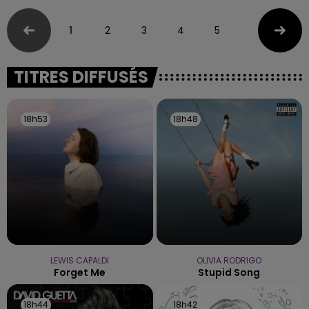
1
2
3
4
5
TITRES DIFFUSÉS
18h53
18h53
18h48
18h48
LEWIS CAPALDI
OLIVIA RODRIGO
Forget Me
Stupid Song
18h44
18h44
18h42
18h42