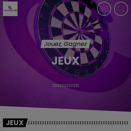
Jouez, Gagnez
JEUX
JEUX