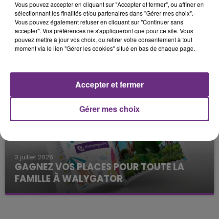
Vous pouvez accepter en cliquant sur "Accepter et fermer", ou affiner en
sélectionnant les finalités et/ou partenaires dans "Gérer mes choix".
Vous pouvez également refuser en cliquant sur "Continuer sans
10 juillet 2026
GAGNEZ VOS PLACES POUR LE
accepter". Vos préférences ne s'appliqueront que pour ce site. Vous
pouvez mettre à jour vos choix, ou retirer votre consentement à tout
SPECTACLE « FOLLES ANNÉES » DE LA
moment via le lien "Gérer les cookies" situé en bas de chaque page.
CASSINE
Le Cahier de Vacances
Accepter et fermer
Gérer mes choix
3 juillet 2026
GAGNEZ VOS PLACES POUR TOUTE LA
FAMILLE À WALYGATOR
Le Cahier de Vacances