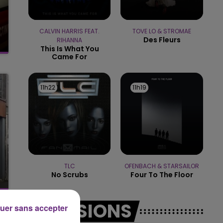
16h00 - 20h00
CALVIN HARRIS FEAT.
TOVE LO & STROMAE
LE WEEK-END CHAMPAGNE FM
Des Fleurs
RIHANNA
This Is What You
Came For
11h22
11h22
11h19
11h19
TLC
OFENBACH & STARSAILOR
No Scrubs
Four To The Floor
EMISSIONS
uer sans accepter