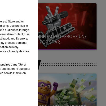
erest: Store and/or
tising; Use profiles to
tand audiences through
personalise content; Use
CHAMPAGNE FM RECHERCHE UNE
 fraud, and fix errors;
NOUVELLE POP STAR !
 may process personal
mation actively
Toute la journée sur Champagne FM
vices; Identify devices
JEUX
rtenaires dans "Gérer
s'appliqueront que pour
les cookies" situé en