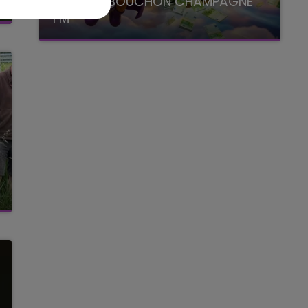
LE SUPER BOUCHON CHAMPAGNE
FM
avec La Famille Champagne FM, à 8H10