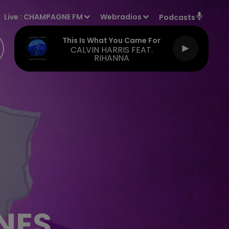
Live :
CHAMPAGNE FM
Webradios
Podcasts
This Is What You Came For
CALVIN HARRIS FEAT.
RIHANNA
NES