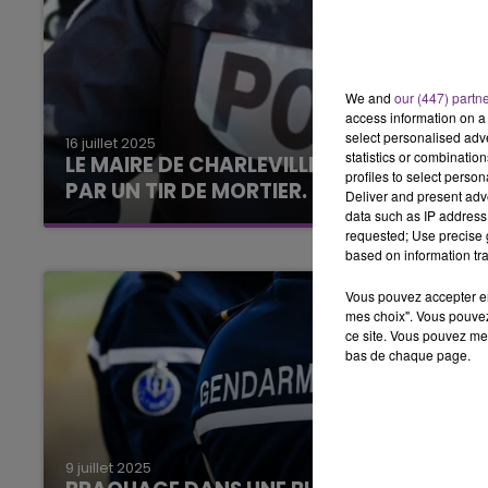
We and
our (447) partn
access information on a 
select personalised ad
16 juillet 2025
statistics or combinatio
LE MAIRE DE CHARLEVILLE-MÉZIÈRES VISÉ
profiles to select person
PAR UN TIR DE MORTIER.
Deliver and present adv
data such as IP address 
requested; Use precise g
based on information tra
Vous pouvez accepter en 
mes choix". Vous pouvez
ce site. Vous pouvez met
bas de chaque page.
9 juillet 2025