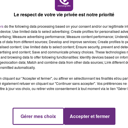
 14h00
14h00 - 15h00
DE CAISSE
LA RADIO PO
Le respect de votre vie privée est notre priorité
ers
do the following data processing based on your consent and/or our legitimate int
device; Use limited data to select advertising; Create profiles for personalised adver
vertising; Measure advertising performance; Measure content performance; Unders
ns of data from different sources; Develop and improve services; Create profiles to 
alised content; Use limited data to select content; Ensure security, prevent and detect
ertising and content; Save and communicate privacy choices. These technologies
and browsing data to offer following functionalities: Identify devices based on infor
eolocation data; Match and combine data from other data sources; Link different de
nsmitted automatically.
cliquant sur "Accepter et fermer", ou affiner en sélectionnant les finalités et/ou pa
 également refuser en cliquant sur "Continuer sans accepter". Vos préférences ne 
tre à jour vos choix, ou retirer votre consentement à tout moment via le lien "Gérer 
Gérer mes choix
Accepter et fermer