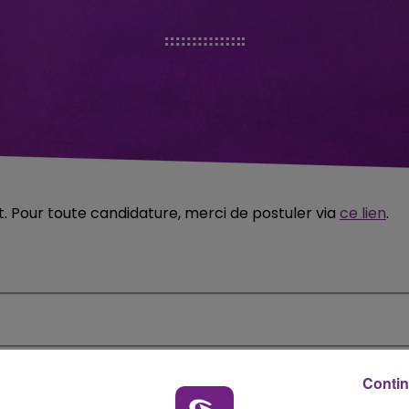
 Pour toute candidature, merci de postuler via
ce lien
.
Contin