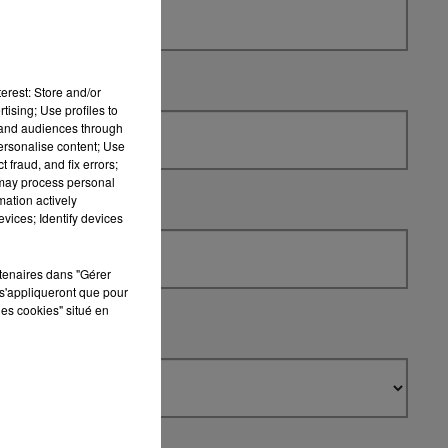
15h00 - 19h0
P
LE CLUB CHAMP
erest: Store and/or
tising; Use profiles to
tand audiences through
personalise content; Use
 fraud, and fix errors;
 may process personal
mation actively
vices; Identify devices
rtenaires dans "Gérer
s'appliqueront que pour
les cookies" situé en