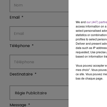
h00
10h00 -
LLE
LE TICKET 
Email
*
We and
our (447) partn
access information on a 
select personalised ad
statistics or combinatio
profiles to select person
Deliver and present adv
Téléphone
*
data such as IP address 
requested; Use precise g
based on information tra
Vous pouvez accepter en 
mes choix". Vous pouvez
Destinataire
*
ce site. Vous pouvez met
bas de chaque page.
Message
*