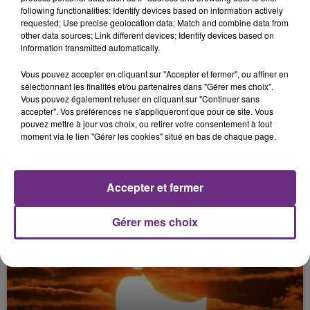
UN INCENDIE PRÈS DE REIMS
following functionalities: Identify devices based on information actively
requested; Use precise geolocation data; Match and combine data from
other data sources; Link different devices; Identify devices based on
information transmitted automatically.
Vous pouvez accepter en cliquant sur "Accepter et fermer", ou affiner en
sélectionnant les finalités et/ou partenaires dans "Gérer mes choix".
Vous pouvez également refuser en cliquant sur "Continuer sans
accepter". Vos préférences ne s'appliqueront que pour ce site. Vous
pouvez mettre à jour vos choix, ou retirer votre consentement à tout
moment via le lien "Gérer les cookies" situé en bas de chaque page.
29 juillet 2026
LA CHAMPAGNE-ARDENNE EN VIGILANCE
ORAGE
Accepter et fermer
Gérer mes choix