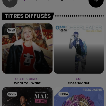
TITRES DIFFUSÉS
16h17
16h17
16h10
16h10
ANGELE & JUSTICE
OMI
What You Want
Cheerleader
16h07
16h07
16h04
16h04