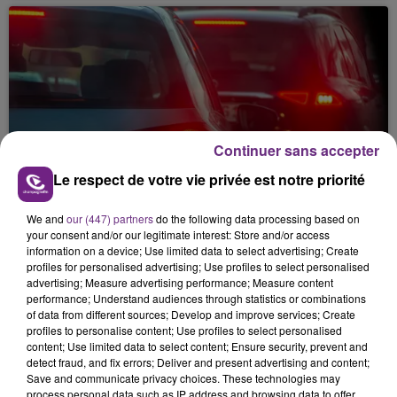
Continuer sans accepter
31 juillet 2026
ATTENTION AU GRAND CHASSÉ-CROISÉ
Le respect de votre vie privée est notre priorité
DE CE WEEK-END SUR LES GRANDS AXES
We and
our (447) partners
do the following data processing based on
your consent and/or our legitimate interest: Store and/or access
information on a device; Use limited data to select advertising; Create
profiles for personalised advertising; Use profiles to select personalised
advertising; Measure advertising performance; Measure content
performance; Understand audiences through statistics or combinations
of data from different sources; Develop and improve services; Create
profiles to personalise content; Use profiles to select personalised
content; Use limited data to select content; Ensure security, prevent and
detect fraud, and fix errors; Deliver and present advertising and content;
30 juillet 2026
Save and communicate privacy choices. These technologies may
TROIS HECTARES DE FORÊT RAVAGÉS PAR
process personal data such as IP address and browsing data to offer