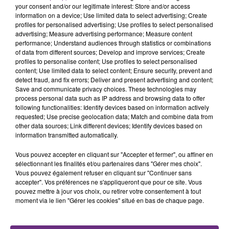
your consent and/or our legitimate interest: Store and/or access
information on a device; Use limited data to select advertising; Create
profiles for personalised advertising; Use profiles to select personalised
FIL D'ACTU
advertising; Measure advertising performance; Measure content
performance; Understand audiences through statistics or combinations
of data from different sources; Develop and improve services; Create
profiles to personalise content; Use profiles to select personalised
content; Use limited data to select content; Ensure security, prevent and
detect fraud, and fix errors; Deliver and present advertising and content;
Save and communicate privacy choices. These technologies may
process personal data such as IP address and browsing data to offer
following functionalities: Identify devices based on information actively
requested; Use precise geolocation data; Match and combine data from
other data sources; Link different devices; Identify devices based on
7 août 2026
information transmitted automatically.
LA CENTRALE NUCLÉAIRE DE CHOOZ
TOUJOURS À L'ARRÊT
Vous pouvez accepter en cliquant sur "Accepter et fermer", ou affiner en
sélectionnant les finalités et/ou partenaires dans "Gérer mes choix".
Cela fait déjà une semaine que la centrale
Vous pouvez également refuser en cliquant sur "Continuer sans
nucléaire ardennaise est à l'arrêt. Une situation
accepter". Vos préférences ne s'appliqueront que pour ce site. Vous
justifiée par la sécheresse intense qui est toujours
pouvez mettre à jour vos choix, ou retirer votre consentement à tout
moment via le lien "Gérer les cookies" situé en bas de chaque page.
présente.