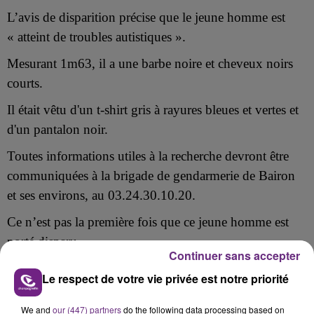
L’avis de disparition précise que le jeune homme est
« atteint de troubles autistiques ».
Mesurant 1m63, il a une barbe noire et cheveux noirs
courts.
Il était vêtu d'un t-shirt gris à rayures bleues et vertes et
d'un pantalon noir.
Toutes informations utiles à la recherche devront être
communiquées à la brigade de gendarmerie de Bairon
et ses environs, au 03.24.30.10.20.
Ce n’est pas la première fois que ce jeune homme est
porté disparu.
Continuer sans accepter
La semaine passée, la gendarmerie avait déjà lancé un
Le respect de votre vie privée est notre priorité
appel à témoins avant qu’il ne soit retrouvé.
We and
our (447) partners
do the following data processing based on