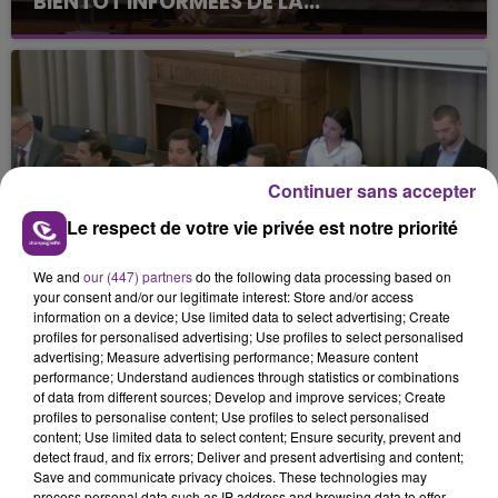
BIENTÔT INFORMÉES DE LA...
Continuer sans accepter
Le respect de votre vie privée est notre priorité
13 mai 2026
UNE AIDE FINANCIÈRE POUR SÉCURISER
LES FOYERS.
We and
our (447) partners
do the following data processing based on
your consent and/or our legitimate interest: Store and/or access
information on a device; Use limited data to select advertising; Create
profiles for personalised advertising; Use profiles to select personalised
advertising; Measure advertising performance; Measure content
performance; Understand audiences through statistics or combinations
of data from different sources; Develop and improve services; Create
profiles to personalise content; Use profiles to select personalised
content; Use limited data to select content; Ensure security, prevent and
detect fraud, and fix errors; Deliver and present advertising and content;
Save and communicate privacy choices. These technologies may
process personal data such as IP address and browsing data to offer