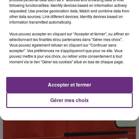
10 mai 2026
following functionalities: Identify devices based on information actively
UN MOTARD PERD LA VIE DANS UN
requested; Use precise geolocation data; Match and combine data from
ACCIDENT
other data sources; Link different devices; Identify devices based on
information transmitted automatically.
Vous pouvez accepter en cliquant sur "Accepter et fermer", ou affiner en
sélectionnant les finalités et/ou partenaires dans "Gérer mes choix".
Vous pouvez également refuser en cliquant sur "Continuer sans
accepter". Vos préférences ne s'appliqueront que pour ce site. Vous
pouvez mettre à jour vos choix, ou retirer votre consentement à tout
moment via le lien "Gérer les cookies" situé en bas de chaque page.
3 mai 2026
Accepter et fermer
TROIS PERSONNES DÉCÈDENT DANS UNE
COLLISION ENTRE DEUX VOITURES
Gérer mes choix