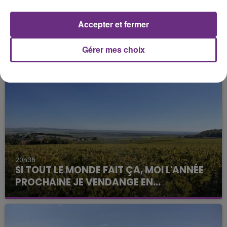
Accepter et fermer
Gérer mes choix
FIL D'ACTU
20h36
SI TOUT LE MONDE FAIT ÇA, MOI L'ANNÉE
PROCHAINE JE VENDANGE EN...
La vendange en Champagne a débuté ce jeudi 6
août dans la commune de Montgueux (Aube). Du
jamais vu !