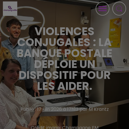
VIOLENCES
CONJUGALES : LA
BANQUE POSTALE
DÉPLOIE UN
DISPOSITIF POUR
LES AIDER.
Publié : 17 juin 2026 à 17h13 par M Krantz
Crédit image:
Champagne FM