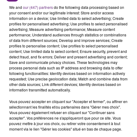
We and
our (447) partners
do the following data processing based on
Pour en bénéficier, les victimes peuvent se présenter d’elle-même à
your consent and/or our legitimate interest: Store and/or access
information on a device; Use limited data to select advertising; Create
la Banque Postale, ou passer par une association locale, partenaire
profiles for personalised advertising; Use profiles to select personalised
du dispositif .
«
Si elles viennent chez nous, on va tout de suite
advertising; Measure advertising performance; Measure content
leur proposer un rendez-vous dans la journée, en tout cas sous 48
performance; Understand audiences through statistics or combinations
of data from different sources; Develop and improve services; Create
heures
», précise Virginie Jung .
profiles to personalise content; Use profiles to select personalised
La confidentialité et la sécurité des victimes sont également au cœur
content; Use limited data to select content; Ensure security, prevent and
detect fraud, and fix errors; Deliver and present advertising and content;
du dispositif.
«
Secret bancaire, séparation des conseillers en cas
Save and communicate privacy choices. These technologies may
de conjoint déjà client, envoi de la carte à une autre adresse ou
process personal data such as IP address and browsing data to offer
encore désactivation des SMS de notification : plusieurs garde-
following functionalities: Identify devices based on information actively
requested; Use precise geolocation data; Match and combine data from
fous ont été mis en place pour éviter toute détection par l’auteur
other data sources; Link different devices; Identify devices based on
des violences
»,
détaille la déléguée régionale.
information transmitted automatically.
Le dispositif est progressivement déployé dans le Grand Est. Après
Vous pouvez accepter en cliquant sur "Accepter et fermer", ou affiner en
un lancement dans le Bas-Rhin, il a été étendu à la Moselle, à la
sélectionnant les finalités et/ou partenaires dans "Gérer mes choix".
Vous pouvez également refuser en cliquant sur "Continuer sans
Meurthe-et-Moselle à Troyes et Reims cette semaine.
accepter". Vos préférences ne s'appliqueront que pour ce site. Vous
pouvez mettre à jour vos choix, ou retirer votre consentement à tout
moment via le lien "Gérer les cookies" situé en bas de chaque page.