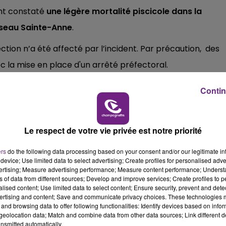
ont constaté
une légère mortalité piscicole dans la
11h00 - 16h00
LE WEEK-END CHAMPAGNE FM
isseau Sainte-Anne
.
ion n’a été affecté par l’incident. Par précaution, des
ec la mise en place d'un arrêté préfectoral.
de la pêche dans la Sormonne du vendredi 5 juin
Contin
Le respect de votre vie privée est notre priorité
ers
do the following data processing based on your consent and/or our legitimate int
device; Use limited data to select advertising; Create profiles for personalised adver
16h00 - 20h00
vertising; Measure advertising performance; Measure content performance; Unders
FM
Le Week-end Champagne FM
ns of data from different sources; Develop and improve services; Create profiles to 
alised content; Use limited data to select content; Ensure security, prevent and detect
ertising and content; Save and communicate privacy choices. These technologies
and browsing data to offer following functionalities: Identify devices based on infor
eolocation data; Match and combine data from other data sources; Link different de
nsmitted automatically.