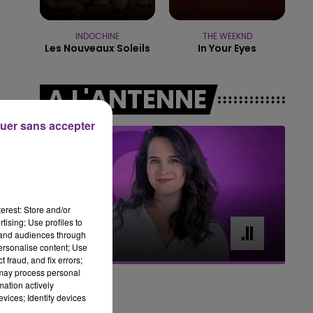
16h00 - 20h00
LE WEEK-END CHAMPAGNE FM
INDOCHINE
THE WEEKND
Les Nouveaux Soleils
In Your Eyes
A L'ANTENNE
uer sans accepter
erest: Store and/or
tising; Use profiles to
7h00 - 11h00
tand audiences through
BEST OF
personalise content; Use
 fraud, and fix errors;
 may process personal
mation actively
vices; Identify devices