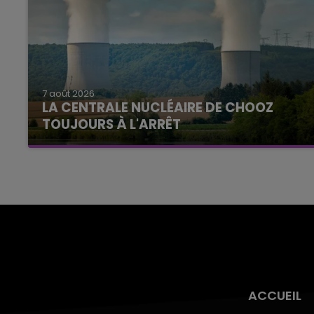
7 août 2026
LA CENTRALE NUCLÉAIRE DE CHOOZ
TOUJOURS À L'ARRÊT
Cela fait déjà une semaine que la centrale
nucléaire ardennaise est à l'arrêt. Une situation
justifiée par la sécheresse intense qui est
toujours présente.
ACCUEIL