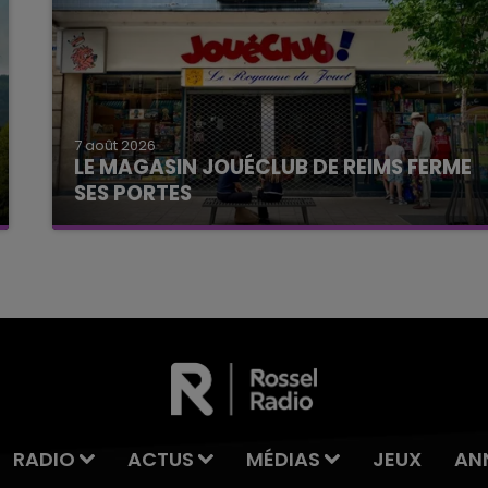
7 août 2026
LE MAGASIN JOUÉCLUB DE REIMS FERME
SES PORTES
C'était l'une des institutions du centre-ville
rémois. Le magasin JouéClub est contraint de
fermer ses portes.
RADIO
ACTUS
MÉDIAS
JEUX
AN