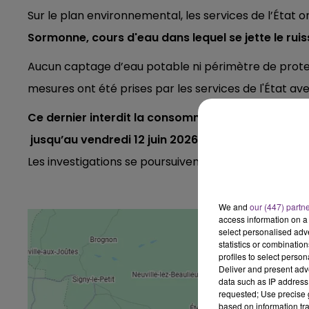
Sur le plan environnemental, les services de l’État 
7h00 - 11h00
BEST OF
Sormonne, cours d'eau dans lequel se jette le ru
Aucun captage d’eau potable ni périmètre de protect
mesures ont été prises par les services de l'État av
Ce dernier interdit la consommation de produits 
jusqu’au vendredi 12 juin 2026 à minuit.
Les investigations se poursuivent.
We and
our (447) partn
access information on a 
11h00 - 16h00
select personalised ad
Le week-end Champagne 
statistics or combinatio
profiles to select person
Deliver and present adv
data such as IP address 
requested; Use precise g
based on information tra