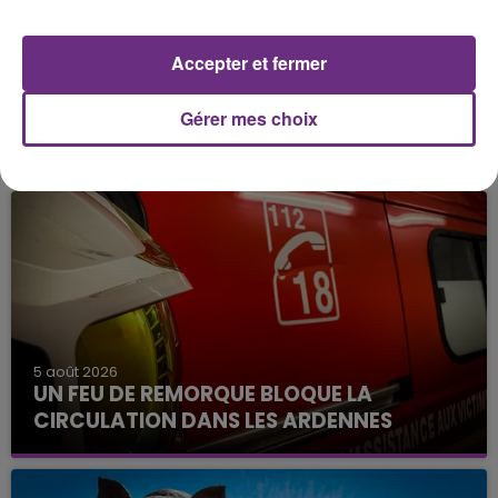
Accepter et fermer
Gérer mes choix
FIL D'ACTU
5 août 2026
UN FEU DE REMORQUE BLOQUE LA
CIRCULATION DANS LES ARDENNES
Un feu de remorque s'est déclaré ce mercredi en
fin de matinée sur l'A34.