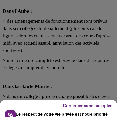
Dans l'Aube :
> des aménagements de fonctionnement sont prévus
dans six collèges du département (plusieurs cas de
figure selon les établissements : arrêt des cours l'après-
midi avec accueil assuré, annulation des activités
sportives)
> une fermeture complète est prévue dans deux autres
collèges à compter de vendredi
Dans la Haute-Marne :
> dans un collège : prise en charge possible des élèves
par leurs parents dès midi
Continuer sans accepter
Le respect de votre vie privée est notre priorité