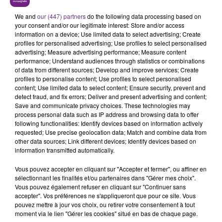
Dans les Ardennes :
We and
our (447) partners
do the following data processing based on
your consent and/or our legitimate interest: Store and/or access
> l'accueil des élèves est assuré et les cours sont
information on a device; Use limited data to select advertising; Create
maintenus dans le respect des préconisations d'usage en
profiles for personalised advertising; Use profiles to select personalised
advertising; Measure advertising performance; Measure content
cas de fortes chaleurs
performance; Understand audiences through statistics or combinations
of data from different sources; Develop and improve services; Create
profiles to personalise content; Use profiles to select personalised
content; Use limited data to select content; Ensure security, prevent and
Concernant les différents centres d'examen, devant
detect fraud, and fix errors; Deliver and present advertising and content;
accueillir des épreuves du baccalauréat à partir de lundi,
Save and communicate privacy choices. These technologies may
process personal data such as IP address and browsing data to offer
le Rectorat s’est assuré que les conditions matérielles
following functionalities: Identify devices based on information actively
requested; Use precise geolocation data; Match and combine data from
restaient favorables à l'organisation des examens (salles
other data sources; Link different devices; Identify devices based on
non exposées au soleil, eau à disposition, ventilation
information transmitted automatically.
maximum...).
Vous pouvez accepter en cliquant sur "Accepter et fermer", ou affiner en
sélectionnant les finalités et/ou partenaires dans "Gérer mes choix".
« À cette heure, il n'est pas prévu de report (la situation
Vous pouvez également refuser en cliquant sur "Continuer sans
pouvant bien évidemment évoluer en fonction des
accepter". Vos préférences ne s'appliqueront que pour ce site. Vous
pouvez mettre à jour vos choix, ou retirer votre consentement à tout
conditions météorologiques) ».
moment via le lien "Gérer les cookies" situé en bas de chaque page.