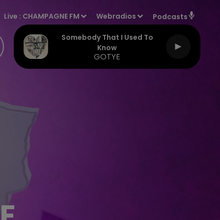
Live :
CHAMPAGNE FM
Webradios
Podcasts
Somebody That I Used To
Know
GOTYE
NE