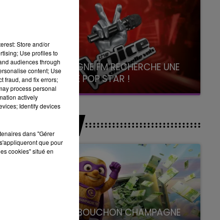
erest: Store and/or
tising; Use profiles to
tand audiences through
CHAMPAGNE FM RECHERCHE UNE
personalise content; Use
NOUVELLE POP STAR !
 fraud, and fix errors;
 may process personal
Toute la journée sur Champagne FM
mation actively
vices; Identify devices
JEUX
rtenaires dans "Gérer
s'appliqueront que pour
les cookies" situé en
LE SUPER BOUCHON CHAMPAGNE