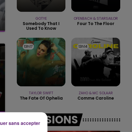
11h00 - 16h00
LE WEEK-END CHAMPAGNE FM
GOTYE
OFENBACH & STARSAILOR
Somebody That I
Four To The Floor
Used To Know
13h17
13h17
13h14
13h14
TAYLOR SWIFT
ZAHO & MC SOLAAR
The Fate Of Ophelia
Comme Caroline
EMISSIONS
uer sans accepter