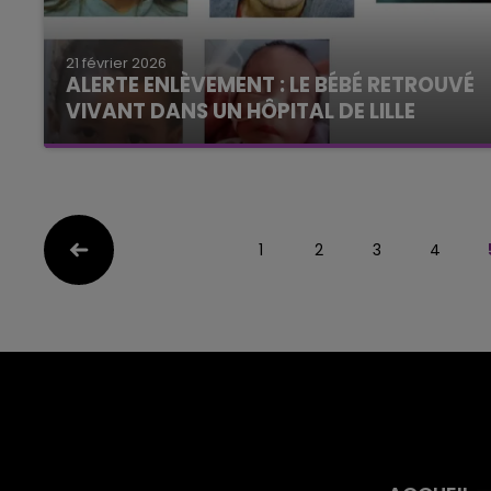
21 février 2026
ALERTE ENLÈVEMENT : LE BÉBÉ RETROUVÉ
VIVANT DANS UN HÔPITAL DE LILLE
1
2
3
4