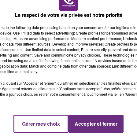
Le respect de votre vie privée est notre priorité
ers
do the following data processing based on your consent and/or our legitimate int
device; Use limited data to select advertising; Create profiles for personalised adver
vertising; Measure advertising performance; Measure content performance; Unders
8 mars 2026
ns of data from different sources; Develop and improve services; Create profiles to 
TROIS JEUNES HOMMES PERDENT LA VIE
alised content; Use limited data to select content; Ensure security, prevent and detect
DANS UN ACCIDENT DE LA ROUTE
ertising and content; Save and communicate privacy choices. These technologies
and browsing data to offer following functionalities: Identify devices based on infor
eolocation data; Match and combine data from other data sources; Link different de
nsmitted automatically.
cliquant sur "Accepter et fermer", ou affiner en sélectionnant les finalités et/ou pa
 également refuser en cliquant sur "Continuer sans accepter". Vos préférences ne 
tre à jour vos choix, ou retirer votre consentement à tout moment via le lien "Gérer 
Gérer mes choix
Accepter et fermer
4 mars 2026
DEUX GENDARMES SAUVENT IN