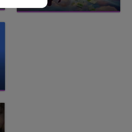
FM
avec La Famille Champagne FM, à 8H10