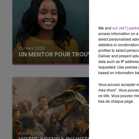
We and
our (447) partn
access information on a 
select personalised ad
statistics or combinatio
12 mars 2026
profiles to select person
UN MENTOR POUR TROUVER SA VOIE.
Deliver and present adv
data such as IP address 
requested; Use precise g
based on information tra
Vous pouvez accepter en 
mes choix". Vous pouvez
ce site. Vous pouvez met
bas de chaque page.
6 mars 2026