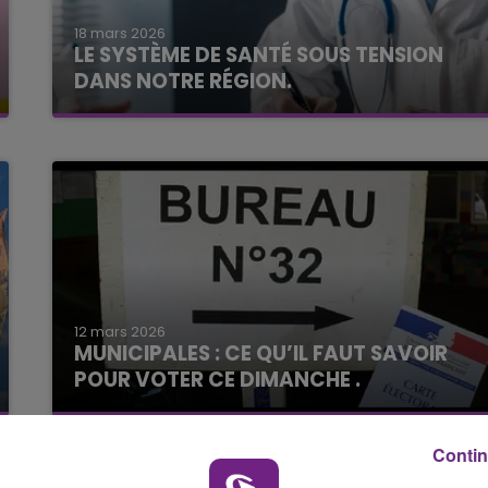
18 mars 2026
7h00 - 11h00
LE SYSTÈME DE SANTÉ SOUS TENSION
BEST OF
DANS NOTRE RÉGION.
12 mars 2026
MUNICIPALES : CE QU’IL FAUT SAVOIR
POUR VOTER CE DIMANCHE .
Contin