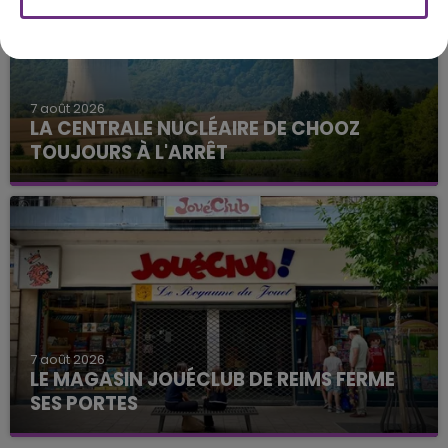
7 août 2026
LA CENTRALE NUCLÉAIRE DE CHOOZ
TOUJOURS À L'ARRÊT
Cela fait déjà une semaine que la centrale
nucléaire ardennaise est à l'arrêt. Une situation
justifiée par la sécheresse intense qui est toujours
présente.
7 août 2026
LE MAGASIN JOUÉCLUB DE REIMS FERME
SES PORTES
C'était l'une des institutions du centre-ville