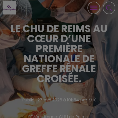
LE CHU DE REIMS AU
CŒUR D’UNE
PREMIÈRE
NATIONALE DE
GREFFE RÉNALE
CROISÉE.
Publié : 27 mai 2026 à 10h54 par M K
Crédit image:
CHU de Reims