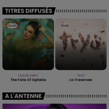
rémois. Le magasin JouéClub est contraint de
fermer ses portes.
TITRES DIFFUSÉS
5h49
5h49
5h45
5h45
TAYLOR SWIFT
TRYO
The Fate Of Ophelia
La Traversee
A L'ANTENNE