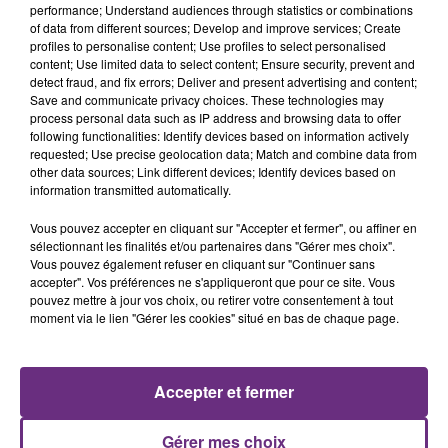
performance; Understand audiences through statistics or combinations
of data from different sources; Develop and improve services; Create
Le CHU de Reims n’en est pas à son premier essai en la matière. «
profiles to personalise content; Use profiles to select personalised
content; Use limited data to select content; Ensure security, prevent and
Au premier rang national dans sa contribution au programme
detect fraud, and fix errors; Deliver and present advertising and content;
"don croisé", l'établissement rémois a participé au premier «
Save and communicate privacy choices. These technologies may
process personal data such as IP address and browsing data to offer
triplet » français en 2024. Ce premier quadruplet de don croisés
following functionalities: Identify devices based on information actively
requested; Use precise geolocation data; Match and combine data from
au niveau national s'inscrit à nouveau dans cette dynamique et
other data sources; Link different devices; Identify devices based on
information transmitted automatically.
souligne l'engagement du CHU à renforcer l'accès à la
transplantation rénale.
»
Vous pouvez accepter en cliquant sur "Accepter et fermer", ou affiner en
sélectionnant les finalités et/ou partenaires dans "Gérer mes choix".
Vous pouvez également refuser en cliquant sur "Continuer sans
accepter". Vos préférences ne s'appliqueront que pour ce site. Vous
pouvez mettre à jour vos choix, ou retirer votre consentement à tout
moment via le lien "Gérer les cookies" situé en bas de chaque page.
FIL D'ACTU
Accepter et fermer
Gérer mes choix