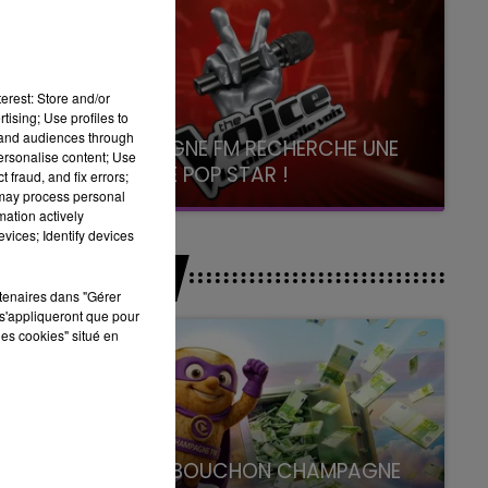
erest: Store and/or
tising; Use profiles to
tand audiences through
CHAMPAGNE FM RECHERCHE UNE
personalise content; Use
NOUVELLE POP STAR !
 fraud, and fix errors;
 may process personal
Toute la journée sur Champagne FM
mation actively
vices; Identify devices
JEUX
rtenaires dans "Gérer
s'appliqueront que pour
les cookies" situé en
LE SUPER BOUCHON CHAMPAGNE