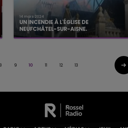
14 mars 2024
UN INCENDIE À L'ÉGLISE DE
NEUFCHÂTEL-SUR-AISNE.
8
9
10
11
12
13