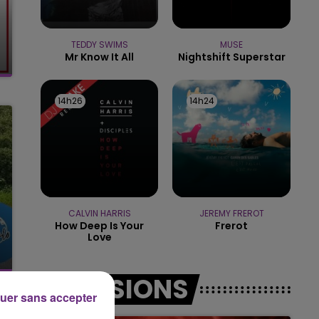
11h00 - 16h00
LE WEEK-END CHAMPAGNE FM
TEDDY SWIMS
MUSE
Mr Know It All
Nightshift Superstar
14h26
14h26
14h24
14h24
CALVIN HARRIS
JEREMY FREROT
How Deep Is Your
Frerot
Love
EMISSIONS
uer sans accepter