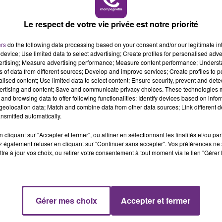
Le respect de votre vie privée est notre priorité
ers
do the following data processing based on your consent and/or our legitimate int
device; Use limited data to select advertising; Create profiles for personalised adver
vertising; Measure advertising performance; Measure content performance; Unders
ns of data from different sources; Develop and improve services; Create profiles to 
2 juin 2024
alised content; Use limited data to select content; Ensure security, prevent and detect
CINQ BLESSÉS DANS UN ACCIDENT
ertising and content; Save and communicate privacy choices. These technologies
and browsing data to offer following functionalities: Identify devices based on infor
eolocation data; Match and combine data from other data sources; Link different de
nsmitted automatically.
cliquant sur "Accepter et fermer", ou affiner en sélectionnant les finalités et/ou pa
 également refuser en cliquant sur "Continuer sans accepter". Vos préférences ne 
tre à jour vos choix, ou retirer votre consentement à tout moment via le lien "Gérer 
Gérer mes choix
Accepter et fermer
2 mai 2024
ORAGES : UNE FEMME EST DÉCÉDÉE DANS