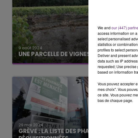
We and
our (447) partn
access information on a 
select personalised ad
statistics or combinatio
9 août 2024
profiles to select person
UNE PARCELLE DE VIGNES S’EFFONDRE
Deliver and present adv
data such as IP address 
requested; Use precise g
based on information tra
Vous pouvez accepter en 
mes choix". Vous pouvez
ce site. Vous pouvez met
bas de chaque page.
29 mai 2024
GRÈVE : LA LISTE DES PHARMACIES