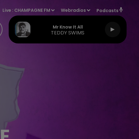
Live :
CHAMPAGNE FM
Webradios
Podcasts
Mr Know It All
TEDDY SWIMS
NE