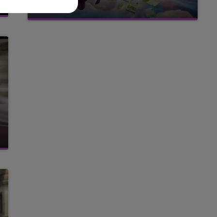
FM
avec La Famille Champagne FM, à 8H10