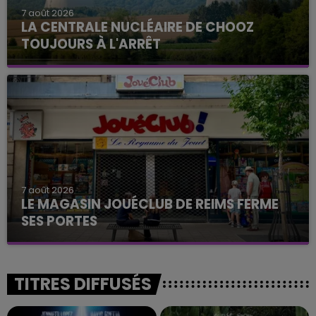
7 août 2026
LA CENTRALE NUCLÉAIRE DE CHOOZ
TOUJOURS À L'ARRÊT
Cela fait déjà une semaine que la centrale
nucléaire ardennaise est à l'arrêt. Une situation
justifiée par la sécheresse intense qui est toujours
présente.
7 août 2026
LE MAGASIN JOUÉCLUB DE REIMS FERME
SES PORTES
C'était l'une des institutions du centre-ville
rémois. Le magasin JouéClub est contraint de
fermer ses portes.
TITRES DIFFUSÉS