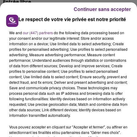
Entrée libre.
Continuer sans accepter
La
1re édition de l’Afro Ardennes Festival
se
Le respect de votre vie privée est notre priorité
déroulera le
samedi 9 mai 2026
au
parc Pierquin à
Charleville-Mézières
.
We and
our (447) partners
do the following data processing based on
Euro Sympho
vous donne rendez-vous ce
samedi 9
your consent and/or our legitimate interest: Store and/or access
information on a device; Use limited data to select advertising; Create
mai
pour une soirée musicale au
Théâtre de
profiles for personalised advertising; Use profiles to select personalised
Charleville-Mézières
à
20h
.
advertising; Measure advertising performance; Measure content
performance; Understand audiences through statistics or combinations
Nouvelle édition du
Marché aux fleurs
, organisée sur
of data from different sources; Develop and improve services; Create
la
place Ducale à Charleville-Mézières
de
9h à 18h
.
profiles to personalise content; Use profiles to select personalised
Fleuristes, pépiniéristes, herboriste et artisan
content; Use limited data to select content; Ensure security, prevent and
detect fraud, and fix errors; Deliver and present advertising and content;
vannier
proposeront un large choix de végétaux et de
Save and communicate privacy choices. These technologies may
créations artisanales.
process personal data such as IP address and browsing data to offer
following functionalities: Identify devices based on information actively
C’est la fête qui vous attend à
Aubérive
avec de
requested; Use precise geolocation data; Match and combine data from
nombreuses animations et une
brocante toute la
other data sources; Link different devices; Identify devices based on
information transmitted automatically.
journée
.
En parallèle, l’
accrobranche
sera toujours en place et
Vous pouvez accepter en cliquant sur "Accepter et fermer", ou affiner en
il y aura des
balades à poney
, la présence de
sélectionnant les finalités et/ou partenaires dans "Gérer mes choix".