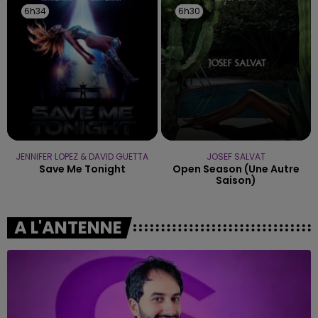
6h34
6h34
6h30
6h30
JENNIFER LOPEZ & DAVID GUETTA
JOSEF SALVAT
Save Me Tonight
Open Season (une Autre
Saison)
A L'ANTENNE