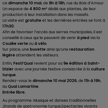
ce
dimanche 10 mai
, de
9h à 18h
, rue du Bois d’Amour.
Un espace de
4 800 m²
dédié aux plantes, de leur
production à leur installation dans les massifs.
La visite est
gratuite
et les dernières entrées se font à
17h30
.
Afin de favoriser l’accès aux serres municipales, il est
conseillé à ceux qui le peuvent de venir
à pied
via la
Coulée verte
ou
à vélo
.
Sur place, une
buvette
ainsi qu’une
restauration
légère
attendent les visiteurs.
Enfin,
Festi’Quai
revient pour sa
9e édition à Saint-
Dizier
avec une journée festive consacrée à la
culture
turque
.
Rendez-vous le
dimanche 10 mai 2026
, de
11h à 19h
,
au
Quai Lamartine
.
Entrée libre.
Au programme :Musique et danses traditionnelles
,Stands de gastronomie turque,Spectacles vivants