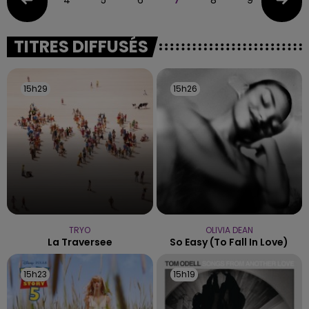
TITRES DIFFUSÉS
15h29
15h29
15h26
15h26
TRYO
OLIVIA DEAN
La Traversee
So Easy (to Fall In Love)
15h23
15h23
15h19
15h19