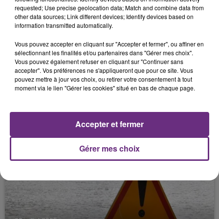
CONDUCTEUR PERD LA VIE
requested; Use precise geolocation data; Match and combine data from
other data sources; Link different devices; Identify devices based on
information transmitted automatically.
Vous pouvez accepter en cliquant sur "Accepter et fermer", ou affiner en
sélectionnant les finalités et/ou partenaires dans "Gérer mes choix".
Vous pouvez également refuser en cliquant sur "Continuer sans
accepter". Vos préférences ne s'appliqueront que pour ce site. Vous
pouvez mettre à jour vos choix, ou retirer votre consentement à tout
moment via le lien "Gérer les cookies" situé en bas de chaque page.
28 juillet 2025
Accepter et fermer
UN POIDS LOURD TOMBE D'UN PONT
Gérer mes choix