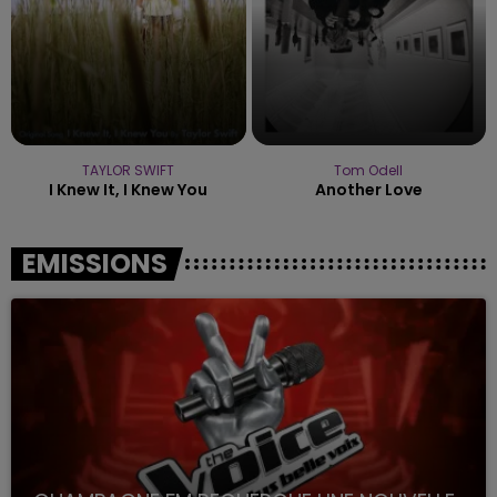
TAYLOR SWIFT
Tom Odell
I Knew It, I Knew You
Another Love
EMISSIONS