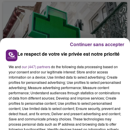
Continuer sans accepter
14 août 2025
Le respect de votre vie privée est notre priorité
DE NOMBREUSES PHARMACIES FERMÉES
CE SAMEDI.
We and
our (447) partners
do the following data processing based on
your consent and/or our legitimate interest: Store and/or access
information on a device; Use limited data to select advertising; Create
profiles for personalised advertising; Use profiles to select personalised
advertising; Measure advertising performance; Measure content
performance; Understand audiences through statistics or combinations
of data from different sources; Develop and improve services; Create
profiles to personalise content; Use profiles to select personalised
content; Use limited data to select content; Ensure security, prevent and
detect fraud, and fix errors; Deliver and present advertising and content;
Save and communicate privacy choices. These technologies may
30 juillet 2025
process personal data such as IP address and browsing data to offer
ACCIDENT À MONTMIRAIL (51) : UN
following functionalities: Identify devices based on information actively