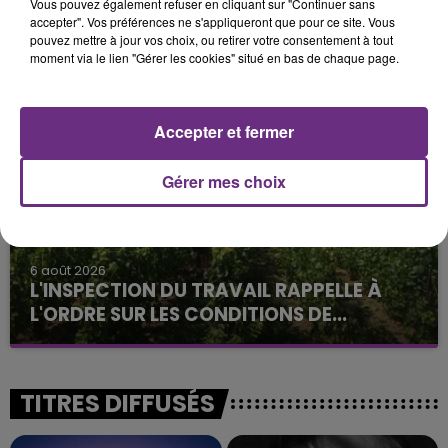
Vous pouvez également refuser en cliquant sur "Continuer sans
6 août 2026
accepter". Vos préférences ne s'appliqueront que pour ce site. Vous
SI TOUT LE MONDE FAIT ÇA, MOI L'ANNÉE
pouvez mettre à jour vos choix, ou retirer votre consentement à tout
moment via le lien "Gérer les cookies" situé en bas de chaque page.
PROCHAINE JE VENDANGE EN...
La vendange en Champagne a débuté ce jeudi 6
août dans la commune de Montgueux (Aube). Du
Accepter et fermer
jamais vu !
Gérer mes choix
6 août 2026
L'INSPECTION DU TRAVAIL RAPPELLE À
L'ORDRE SUR LES CONDITIONS DE...
Alors que les dates de début des vendange 2026
s'est avéré être plus précoce que prévu,
l'inspection du Travail en profite pour rappeler
TITRES DIFFUSÉS
les conditions de...