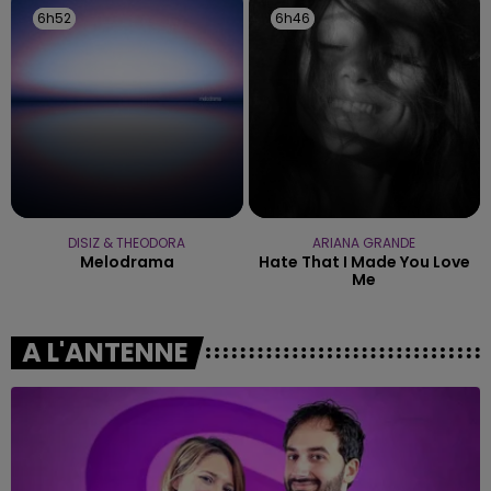
6h52
6h52
6h46
6h46
DISIZ & THEODORA
ARIANA GRANDE
Melodrama
Hate That I Made You Love
Me
A L'ANTENNE