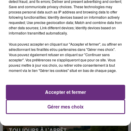
detect fraud, and fix errors; Deliver and present advertising and content;
Le texte qui prévoit aussi l’expérimentation, pendant
Save and communicate privacy choices. These technologies may
deux ans, de « guichets de suivi des victimes » dans
process personal data such as IP address and browsing data to offer
following functionalities: Identify devices based on information actively
plusieurs départements devra toutefois repasser par
requested; Use precise geolocation data; Match and combine data from
other data sources; Link different devices; Identify devices based on
le
Sénat
avant adoption définitive.
information transmitted automatically.
Vous pouvez accepter en cliquant sur "Accepter et fermer", ou affiner en
sélectionnant les finalités et/ou partenaires dans "Gérer mes choix".
Vous pouvez également refuser en cliquant sur "Continuer sans
FIL D'ACTU
accepter". Vos préférences ne s'appliqueront que pour ce site. Vous
pouvez mettre à jour vos choix, ou retirer votre consentement à tout
moment via le lien "Gérer les cookies" situé en bas de chaque page.
Accepter et fermer
Gérer mes choix
7 août 2026
LA CENTRALE NUCLÉAIRE DE CHOOZ
TOUJOURS À L'ARRÊT