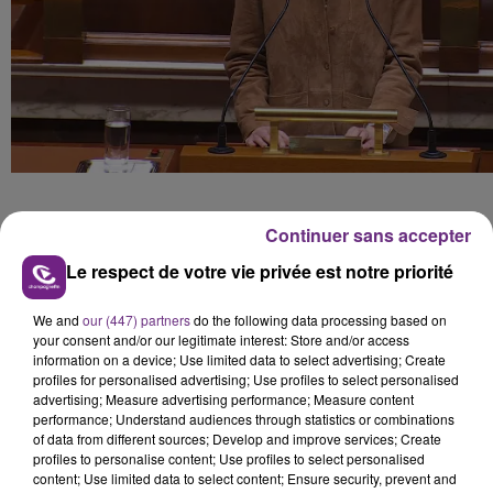
L’information ne concernera pas uniquement les fins
Continuer sans accepter
de peine. Elle pourra également
porter sur une sortie
Le respect de votre vie privée est notre priorité
provisoire, une remise en liberté après détention
We and
our (447) partners
do the following data processing based on
provisoire ou encore une cessation temporaire
your consent and/or our legitimate interest: Store and/or access
information on a device; Use limited data to select advertising; Create
d’incarcération
.
profiles for personalised advertising; Use profiles to select personalised
Toutefois, l’application concrète de cette mesure
advertising; Measure advertising performance; Measure content
performance; Understand audiences through statistics or combinations
dépendra des moyens accordés à la justice et de la
of data from different sources; Develop and improve services; Create
profiles to personalise content; Use profiles to select personalised
rapidité de transmission des informations judiciaires.
content; Use limited data to select content; Ensure security, prevent and