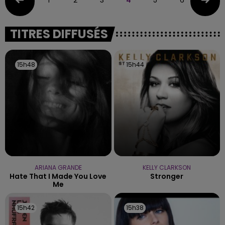
TITRES DIFFUSÉS
15h48
15h48
15h44
15h44
ARIANA GRANDE
KELLY CLARKSON
Hate That I Made You Love
Stronger
Me
15h42
15h42
15h38
15h38