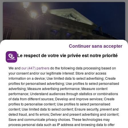
Continuer sans accepter
1er avril 2026
UN PSYCHIATRE MIS EN EXAMEN POUR
Le respect de votre vie privée est notre priorité
VIOL, AGRESSIONS ET HARCÈLEMENTS...
We and
our (447) partners
do the following data processing based on
your consent and/or our legitimate interest: Store and/or access
information on a device; Use limited data to select advertising; Create
profiles for personalised advertising; Use profiles to select personalised
advertising; Measure advertising performance; Measure content
performance; Understand audiences through statistics or combinations
of data from different sources; Develop and improve services; Create
profiles to personalise content; Use profiles to select personalised
content; Use limited data to select content; Ensure security, prevent and
detect fraud, and fix errors; Deliver and present advertising and content;
Save and communicate privacy choices. These technologies may
30 mars 2026
process personal data such as IP address and browsing data to offer
SUPPRESSIONS DE POSTES, MANQUE DE