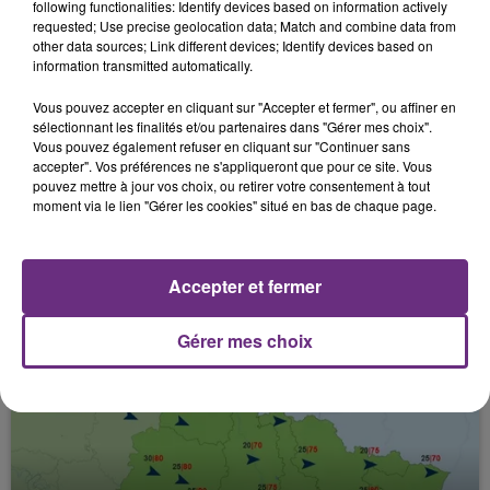
following functionalities: Identify devices based on information actively
MOYENS… :LES ENSEIGNANTS SE...
requested; Use precise geolocation data; Match and combine data from
other data sources; Link different devices; Identify devices based on
information transmitted automatically.
Vous pouvez accepter en cliquant sur "Accepter et fermer", ou affiner en
sélectionnant les finalités et/ou partenaires dans "Gérer mes choix".
Vous pouvez également refuser en cliquant sur "Continuer sans
accepter". Vos préférences ne s'appliqueront que pour ce site. Vous
pouvez mettre à jour vos choix, ou retirer votre consentement à tout
moment via le lien "Gérer les cookies" situé en bas de chaque page.
26 mars 2026
MOINS DE SAISIES MASSIVES, UN TRAFIC
Accepter et fermer
QUI SE FRAGMENTE : LES DOUANES...
Gérer mes choix