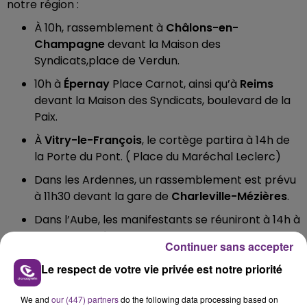
notre région :
À 10h, rassemblement à
Châlons-en-
Champagne
devant la Maison des
Syndicats,place de Verdun.
10h à
Épernay
Place Carnot, ainsi qu’à
Reims
devant la Maison des Syndicats, boulevard de la
Paix.
À
Vitry-le-François
, le cortège partira à 14h de
la Porte du Pont. ( Place du Maréchal Leclerc)
Dans les Ardennes, un rassemblement est prévu
à 11h30 devant la gare de
Charleville-Mézières
.
Dans l’Aube, les manifestants se réuniront à 14h à
Troyes
, au départ du boulevard du 1er RAM.
Continuer sans accepter
A Château-Thierry, un rassemblement est prévu
Le respect de votre vie privée est notre priorité
de
9h à 17h à Château-Thierry
devant l'hôpital.
We and
our (447) partners
do the following data processing based on