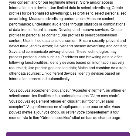
your consent and/or our legitimate interest: Store and/or access
information on a device; Use limited data to select advertising; Create
profiles for personalised advertising; Use profiles to select personalised
FIL D'ACTU
advertising; Measure advertising performance; Measure content
performance; Understand audiences through statistics or combinations
of data from different sources; Develop and improve services; Create
profiles to personalise content; Use profiles to select personalised
content; Use limited data to select content; Ensure security, prevent and
detect fraud, and fix errors; Deliver and present advertising and content;
Save and communicate privacy choices. These technologies may
process personal data such as IP address and browsing data to offer
following functionalities: Identify devices based on information actively
requested; Use precise geolocation data; Match and combine data from
other data sources; Link different devices; Identify devices based on
7 août 2026
information transmitted automatically.
LA CENTRALE NUCLÉAIRE DE CHOOZ
TOUJOURS À L'ARRÊT
Vous pouvez accepter en cliquant sur "Accepter et fermer", ou affiner en
Cela fait déjà une semaine que la centrale
sélectionnant les finalités et/ou partenaires dans "Gérer mes choix".
Vous pouvez également refuser en cliquant sur "Continuer sans
nucléaire ardennaise est à l'arrêt. Une situation
accepter". Vos préférences ne s'appliqueront que pour ce site. Vous
justifiée par la sécheresse intense qui est toujours
pouvez mettre à jour vos choix, ou retirer votre consentement à tout
présente.
moment via le lien "Gérer les cookies" situé en bas de chaque page.