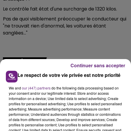
Le contrôle fait état d'une surcharge de 1320 kilos.
Pas de quoi visiblement préoccuper le conducteur qui
"ne trouvait rien d'anormal, les voitures étant
sanglées..."
FIL D'ACTU
Continuer sans accepter
Le respect de votre vie privée est notre priorité
We and
our (447) partners
do the following data processing based on
your consent and/or our legitimate interest: Store and/or access
information on a device; Use limited data to select advertising; Create
profiles for personalised advertising; Use profiles to select personalised
advertising; Measure advertising performance; Measure content
performance; Understand audiences through statistics or combinations
7 août 2026
of data from different sources; Develop and improve services; Create
LA CENTRALE NUCLÉAIRE DE CHOOZ
profiles to personalise content; Use profiles to select personalised
content; Use limited data to select content; Ensure security, prevent and