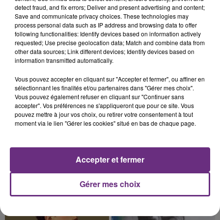
TOUJOURS À L'ARRÊT
detect fraud, and fix errors; Deliver and present advertising and content;
Cela fait déjà une semaine que la centrale
Save and communicate privacy choices. These technologies may
nucléaire ardennaise est à l'arrêt. Une situation
process personal data such as IP address and browsing data to offer
following functionalities: Identify devices based on information actively
justifiée par la sécheresse intense qui est toujours
requested; Use precise geolocation data; Match and combine data from
présente.
other data sources; Link different devices; Identify devices based on
information transmitted automatically.
Vous pouvez accepter en cliquant sur "Accepter et fermer", ou affiner en
sélectionnant les finalités et/ou partenaires dans "Gérer mes choix".
Vous pouvez également refuser en cliquant sur "Continuer sans
7 août 2026
accepter". Vos préférences ne s'appliqueront que pour ce site. Vous
LE MAGASIN JOUÉCLUB DE REIMS FERME
pouvez mettre à jour vos choix, ou retirer votre consentement à tout
SES PORTES
moment via le lien "Gérer les cookies" situé en bas de chaque page.
C'était l'une des institutions du centre-ville
rémois. Le magasin JouéClub est contraint de
fermer ses portes.
Accepter et fermer
TITRES DIFFUSÉS
Gérer mes choix
4h04
4h04
4h01
4h01