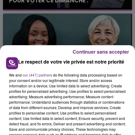
POUR VOTER CE DIMANCHE .
Continuer sans accepter
Le respect de votre vie privée est notre priorité
12 mars 2026
UN MENTOR POUR TROUVER SA VOIE.
We and
our (447) partners
do the following data processing based on
your consent and/or our legitimate interest: Store and/or access
information on a device; Use limited data to select advertising; Create
profiles for personalised advertising; Use profiles to select personalised
advertising; Measure advertising performance; Measure content
performance; Understand audiences through statistics or combinations
of data from different sources; Develop and improve services; Create
profiles to personalise content; Use profiles to select personalised
content; Use limited data to select content; Ensure security, prevent and
detect fraud, and fix errors; Deliver and present advertising and content;
Save and communicate privacy choices. These technologies may
process personal data such as IP address and browsing data to offer