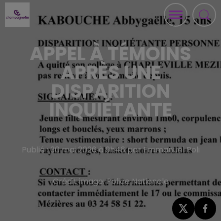
APPEL À TÉMOINS
APRÈS UNE
DISPARITION
INQUIÉTANTE
Publié : 30 mai 2026 à 9h46 par Emmanuel Poli
Crédit image:
Police Nationale