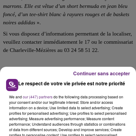
marrons. Elle est vêtue d’un short bermuda en jean bleu
foncé, d’un tee-shirt blanc à rayures rouges et de baskets
noires addidas
».
Si vous disposez d’informations permettant de la localiser,
veuillez
contacter immédiatement
le 17 ou le commissariat
de Charleville-Mézières au 03 24 58 51 22.
Continuer sans accepter
FIL D'ACTU
Le respect de votre vie privée est notre priorité
We and
our (447) partners
do the following data processing based on
your consent and/or our legitimate interest: Store and/or access
information on a device; Use limited data to select advertising; Create
profiles for personalised advertising; Use profiles to select personalised
advertising; Measure advertising performance; Measure content
performance; Understand audiences through statistics or combinations
of data from different sources; Develop and improve services; Create
profiles to personalise content; Use profiles to select personalised