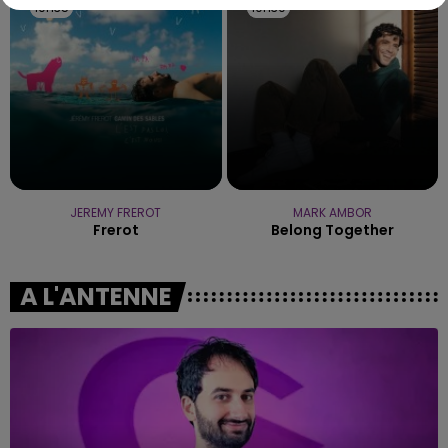
10h35
10h35
10h30
10h30
JEREMY FREROT
MARK AMBOR
Frerot
Belong Together
A L'ANTENNE