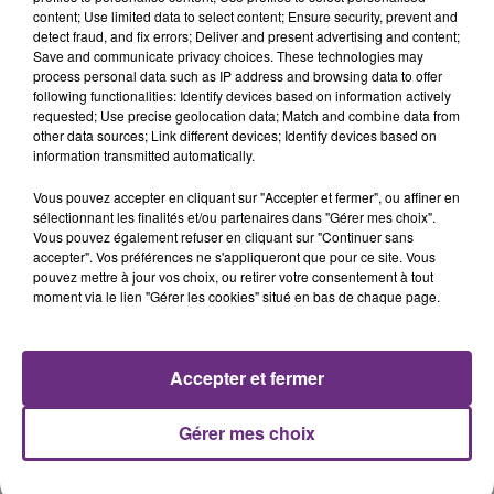
5 août 2026
content; Use limited data to select content; Ensure security, prevent and
UN FEU DE REMORQUE BLOQUE LA
detect fraud, and fix errors; Deliver and present advertising and content;
CIRCULATION DANS LES ARDENNES
Save and communicate privacy choices. These technologies may
process personal data such as IP address and browsing data to offer
Un feu de remorque s'est déclaré ce mercredi en
following functionalities: Identify devices based on information actively
fin de matinée sur l'A34.
requested; Use precise geolocation data; Match and combine data from
other data sources; Link different devices; Identify devices based on
information transmitted automatically.
Vous pouvez accepter en cliquant sur "Accepter et fermer", ou affiner en
sélectionnant les finalités et/ou partenaires dans "Gérer mes choix".
Vous pouvez également refuser en cliquant sur "Continuer sans
accepter". Vos préférences ne s'appliqueront que pour ce site. Vous
pouvez mettre à jour vos choix, ou retirer votre consentement à tout
5 août 2026
moment via le lien "Gérer les cookies" situé en bas de chaque page.
VENEZ FÊTER CE WEEK-END
L'ANNIVERSAIRE DE WOINIC
Ce samedi 8 août sera un grand jour :
Accepter et fermer
l'anniversaire du plus gros sanglier du monde.
Une fête est donc organisée et vous êtes tous
TITRES DIFFUSÉS
Gérer mes choix
conviés !