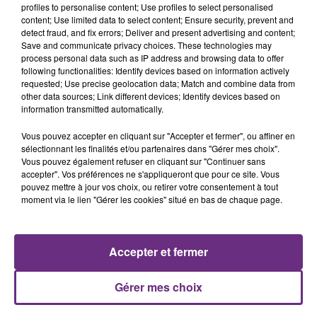
profiles to personalise content; Use profiles to select personalised
content; Use limited data to select content; Ensure security, prevent and
7 août 2026
detect fraud, and fix errors; Deliver and present advertising and content;
LA CENTRALE NUCLÉAIRE DE CHOOZ
Save and communicate privacy choices. These technologies may
TOUJOURS À L'ARRÊT
process personal data such as IP address and browsing data to offer
following functionalities: Identify devices based on information actively
Cela fait déjà une semaine que la centrale
requested; Use precise geolocation data; Match and combine data from
nucléaire ardennaise est à l'arrêt. Une situation
other data sources; Link different devices; Identify devices based on
justifiée par la sécheresse intense qui est toujours
information transmitted automatically.
présente.
Vous pouvez accepter en cliquant sur "Accepter et fermer", ou affiner en
sélectionnant les finalités et/ou partenaires dans "Gérer mes choix".
Vous pouvez également refuser en cliquant sur "Continuer sans
accepter". Vos préférences ne s'appliqueront que pour ce site. Vous
pouvez mettre à jour vos choix, ou retirer votre consentement à tout
moment via le lien "Gérer les cookies" situé en bas de chaque page.
7 août 2026
LE MAGASIN JOUÉCLUB DE REIMS FERME
SES PORTES
Accepter et fermer
C'était l'une des institutions du centre-ville
rémois. Le magasin JouéClub est contraint de
fermer ses portes.
Gérer mes choix
TITRES DIFFUSÉS