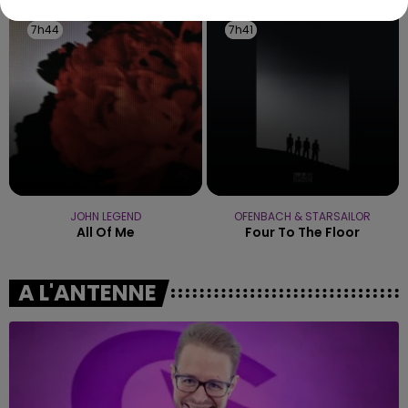
7h44
7h44
7h41
7h41
JOHN LEGEND
OFENBACH & STARSAILOR
All Of Me
Four To The Floor
A L'ANTENNE