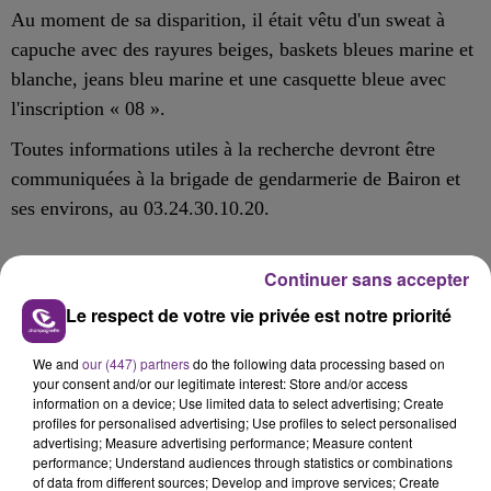
Au moment de sa disparition, il était vêtu d'un sweat à
capuche avec des rayures beiges, baskets bleues marine et
blanche, jeans bleu marine et une casquette bleue avec
l'inscription « 08 ».
Toutes informations utiles à la recherche devront être
communiquées à la brigade de gendarmerie de Bairon et
ses environs, au 03.24.30.10.20.
Continuer sans accepter
FIL D'ACTU
Le respect de votre vie privée est notre priorité
We and
our (447) partners
do the following data processing based on
your consent and/or our legitimate interest: Store and/or access
information on a device; Use limited data to select advertising; Create
profiles for personalised advertising; Use profiles to select personalised
advertising; Measure advertising performance; Measure content
performance; Understand audiences through statistics or combinations
of data from different sources; Develop and improve services; Create