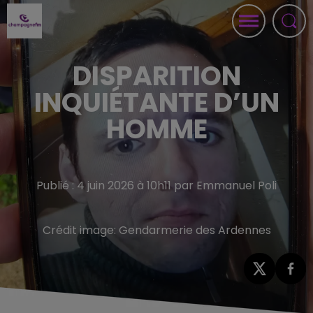
DISPARITION
INQUIÉTANTE D’UN
HOMME
Publié : 4 juin 2026 à 10h11 par Emmanuel Poli
Crédit image:
Gendarmerie des Ardennes