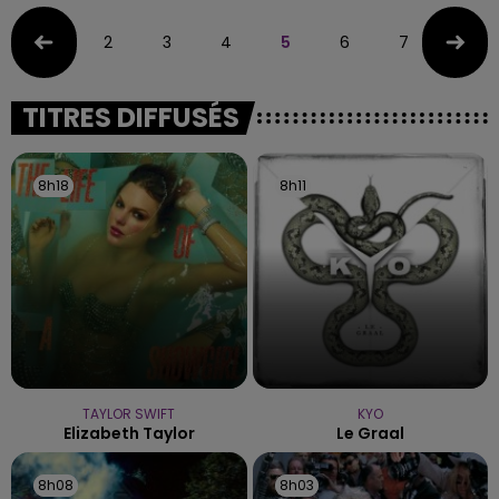
2
3
4
5
6
7
8
TITRES DIFFUSÉS
8h18
8h18
8h11
8h11
TAYLOR SWIFT
KYO
Elizabeth Taylor
Le Graal
8h08
8h08
8h03
8h03