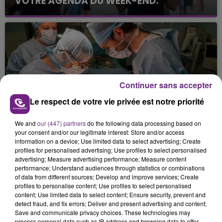
VOTRE AGENDA DU WEEK-END.
Continuer sans accepter
Le respect de votre vie privée est notre priorité
27 mai 2026
LE CHU DE REIMS AU CŒUR D’UNE
PREMIÈRE NATIONALE DE GREFFE RÉNALE...
We and
our (447) partners
do the following data processing based on
your consent and/or our legitimate interest: Store and/or access
information on a device; Use limited data to select advertising; Create
profiles for personalised advertising; Use profiles to select personalised
advertising; Measure advertising performance; Measure content
performance; Understand audiences through statistics or combinations
of data from different sources; Develop and improve services; Create
profiles to personalise content; Use profiles to select personalised
content; Use limited data to select content; Ensure security, prevent and
detect fraud, and fix errors; Deliver and present advertising and content;
Save and communicate privacy choices. These technologies may
process personal data such as IP address and browsing data to offer