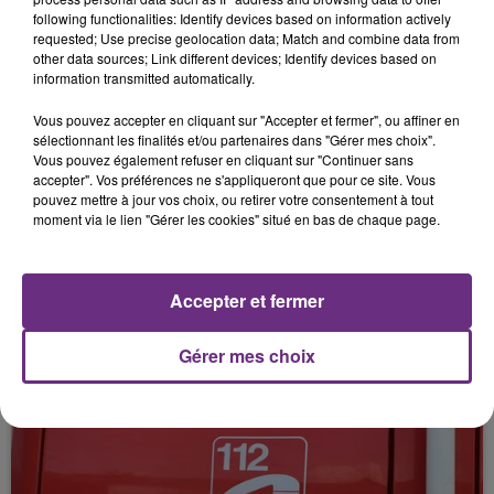
following functionalities: Identify devices based on information actively
requested; Use precise geolocation data; Match and combine data from
22 mai 2026
VOTRE AGENDA DU WEEK-END.
other data sources; Link different devices; Identify devices based on
information transmitted automatically.
Vous pouvez accepter en cliquant sur "Accepter et fermer", ou affiner en
sélectionnant les finalités et/ou partenaires dans "Gérer mes choix".
Vous pouvez également refuser en cliquant sur "Continuer sans
accepter". Vos préférences ne s'appliqueront que pour ce site. Vous
pouvez mettre à jour vos choix, ou retirer votre consentement à tout
moment via le lien "Gérer les cookies" situé en bas de chaque page.
21 mai 2026
Accepter et fermer
DEUX MORTS ET UN BLESSÉ GRAVE DANS
UN ACCIDENT
Gérer mes choix