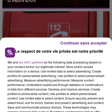
D'INDIVIDUS
Continuer sans accepter
Le respect de votre vie privée est notre priorité
24 janvier 2026
UN HOMME EN ARRÊT CARDIAQUE
SECOURU PAR UNE INFIRMIÈRE SUR LE...
We and
our (447) partners
do the following data processing based on
your consent and/or our legitimate interest: Store and/or access
information on a device; Use limited data to select advertising; Create
profiles for personalised advertising; Use profiles to select personalised
advertising; Measure advertising performance; Measure content
performance; Understand audiences through statistics or combinations
of data from different sources; Develop and improve services; Create
profiles to personalise content; Use profiles to select personalised
content; Use limited data to select content; Ensure security, prevent and
detect fraud, and fix errors; Deliver and present advertising and content;
Save and communicate privacy choices. These technologies may
process personal data such as IP address and browsing data to offer