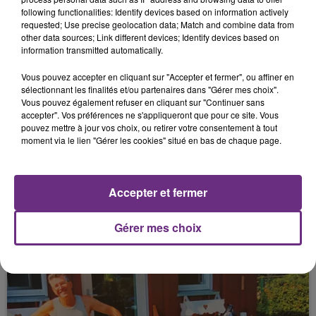
22 janvier 2026
following functionalities: Identify devices based on information actively
UN HOMME ÉLECTRISÉ APRÈS LA CHUTE
requested; Use precise geolocation data; Match and combine data from
D'UN LAMPADAIRE SUR UNE LIGNE À...
other data sources; Link different devices; Identify devices based on
information transmitted automatically.
Vous pouvez accepter en cliquant sur "Accepter et fermer", ou affiner en
sélectionnant les finalités et/ou partenaires dans "Gérer mes choix".
Vous pouvez également refuser en cliquant sur "Continuer sans
accepter". Vos préférences ne s'appliqueront que pour ce site. Vous
pouvez mettre à jour vos choix, ou retirer votre consentement à tout
moment via le lien "Gérer les cookies" situé en bas de chaque page.
22 janvier 2026
Accepter et fermer
UNE RENCONTRE INSPIRANTE : MARIE
BARBE
Gérer mes choix