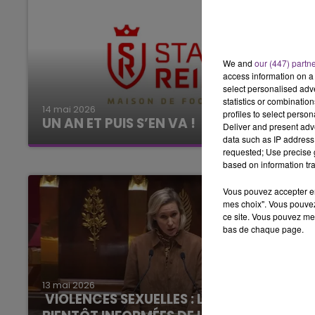
We and
our (447) partn
access information on a 
select personalised ad
statistics or combinatio
14 mai 2026
profiles to select person
UN AN ET PUIS S’EN VA !
Deliver and present adv
data such as IP address 
requested; Use precise g
based on information tra
Vous pouvez accepter en 
mes choix". Vous pouvez
ce site. Vous pouvez met
bas de chaque page.
13 mai 2026
VIOLENCES SEXUELLES : LES VICTIMES