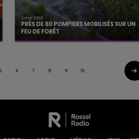
2 mai 2026
PRÈS DE 80 POMPIERS MOBILISÉS SUR UN
FEU DE FORÊT
5
6
7
8
9
10