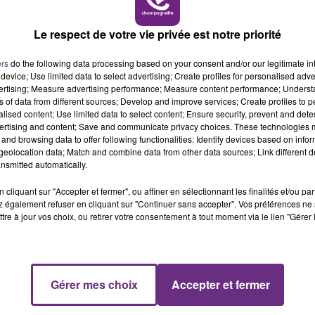
Le respect de votre vie privée est notre priorité
ers
do the following data processing based on your consent and/or our legitimate int
device; Use limited data to select advertising; Create profiles for personalised adver
vertising; Measure advertising performance; Measure content performance; Unders
13 mai 2026
ns of data from different sources; Develop and improve services; Create profiles to 
HANTAVIRUS PUUMALA : UN PATIENT
alised content; Use limited data to select content; Ensure security, prevent and detect
HOSPITALISÉ DANS LES ARDENNES
ertising and content; Save and communicate privacy choices. These technologies
and browsing data to offer following functionalities: Identify devices based on infor
eolocation data; Match and combine data from other data sources; Link different de
nsmitted automatically.
cliquant sur "Accepter et fermer", ou affiner en sélectionnant les finalités et/ou pa
 également refuser en cliquant sur "Continuer sans accepter". Vos préférences ne 
tre à jour vos choix, ou retirer votre consentement à tout moment via le lien "Gérer 
Gérer mes choix
Accepter et fermer
13 mai 2026
UNE AIDE FINANCIÈRE POUR SÉCURISER