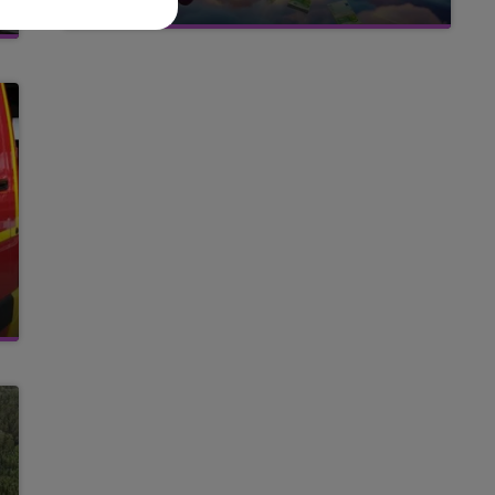
avec La Famille Champagne FM, à 8H10