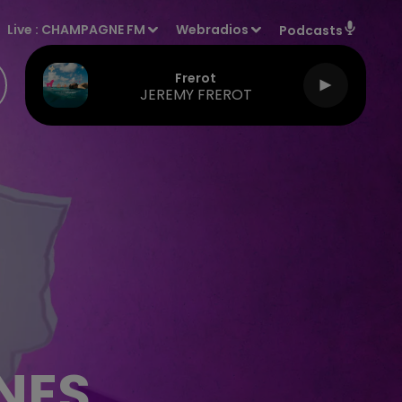
Live :
CHAMPAGNE FM
Webradios
Podcasts
Frerot
JEREMY FREROT
NES