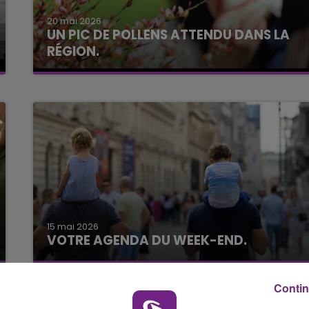
LE BEST OF DE LA FAMILLE
CHAMPAGNE FM
20 mai 2026
UN PIC DE POLLENS ATTENDU DANS LA
RÉGION.
15 mai 2026
VOTRE AGENDA DU WEEK-END.
Contin