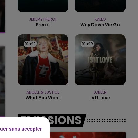
6h00 - 10h00
LA FAMILLE
JEREMY FREROT
KALEO
Frerot
Way Down We Go
19h42
19h42
19h40
19h40
ANGELE & JUSTICE
LOREEN
What You Want
Is It Love
EMISSIONS
uer sans accepter