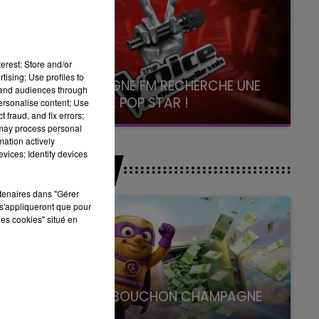
erest: Store and/or
tising; Use profiles to
CHAMPAGNE FM RECHERCHE UNE
tand audiences through
NOUVELLE POP STAR !
personalise content; Use
 fraud, and fix errors;
Toute la journée sur Champagne FM
 may process personal
mation actively
vices; Identify devices
JEUX
rtenaires dans "Gérer
s'appliqueront que pour
les cookies" situé en
LE SUPER BOUCHON CHAMPAGNE
FM