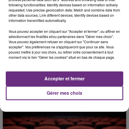
16 février 2026
following functionalities: Identify devices based on information actively
UN AUTOMOBILISTE GRIÈVEMENT BLESSÉ
requested; Use precise geolocation data; Match and combine data from
DANS UNE COLLISION FRONTALE
other data sources; Link different devices; Identify devices based on
information transmitted automatically.
Vous pouvez accepter en cliquant sur "Accepter et fermer", ou affiner en
sélectionnant les finalités et/ou partenaires dans "Gérer mes choix".
Vous pouvez également refuser en cliquant sur "Continuer sans
accepter". Vos préférences ne s'appliqueront que pour ce site. Vous
pouvez mettre à jour vos choix, ou retirer votre consentement à tout
moment via le lien "Gérer les cookies" situé en bas de chaque page.
16 février 2026
Accepter et fermer
UNE ASSOCIATION PROPOSE UN SERVICE
DE TAXI POUR CHATS.
Gérer mes choix