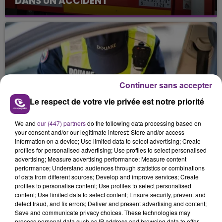
DANS UN ACCIDENT
Continuer sans accepter
Le respect de votre vie privée est notre priorité
18 février 2026
80 KG D'HERBE DE CANNABIS SAISIS PAR
LES DOUANES.
We and
our (447) partners
do the following data processing based on
your consent and/or our legitimate interest: Store and/or access
information on a device; Use limited data to select advertising; Create
profiles for personalised advertising; Use profiles to select personalised
advertising; Measure advertising performance; Measure content
performance; Understand audiences through statistics or combinations
of data from different sources; Develop and improve services; Create
profiles to personalise content; Use profiles to select personalised
content; Use limited data to select content; Ensure security, prevent and
detect fraud, and fix errors; Deliver and present advertising and content;
Save and communicate privacy choices. These technologies may
process personal data such as IP address and browsing data to offer