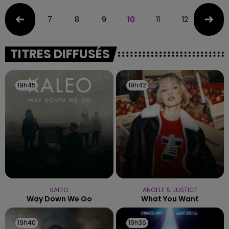
7
8
9
10
11
12
13
TITRES DIFFUSÉS
19h45
19h45
19h42
19h42
KALEO
ANGELE & JUSTICE
Way Down We Go
What You Want
19h40
19h40
19h36
19h36