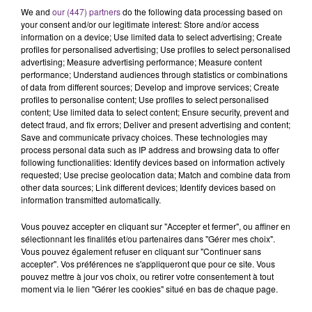
d’une insuffisance rénale.
We and
our (447) partners
do the following data processing based on
your consent and/or our legitimate interest: Store and/or access
information on a device; Use limited data to select advertising; Create
profiles for personalised advertising; Use profiles to select personalised
advertising; Measure advertising performance; Measure content
FIL D'ACTU
performance; Understand audiences through statistics or combinations
of data from different sources; Develop and improve services; Create
profiles to personalise content; Use profiles to select personalised
content; Use limited data to select content; Ensure security, prevent and
detect fraud, and fix errors; Deliver and present advertising and content;
Save and communicate privacy choices. These technologies may
process personal data such as IP address and browsing data to offer
following functionalities: Identify devices based on information actively
requested; Use precise geolocation data; Match and combine data from
other data sources; Link different devices; Identify devices based on
information transmitted automatically.
20h36
SI TOUT LE MONDE FAIT ÇA, MOI L'ANNÉE
Vous pouvez accepter en cliquant sur "Accepter et fermer", ou affiner en
PROCHAINE JE VENDANGE EN...
sélectionnant les finalités et/ou partenaires dans "Gérer mes choix".
Vous pouvez également refuser en cliquant sur "Continuer sans
La vendange en Champagne a débuté ce jeudi 6
accepter". Vos préférences ne s'appliqueront que pour ce site. Vous
août dans la commune de Montgueux (Aube). Du
pouvez mettre à jour vos choix, ou retirer votre consentement à tout
moment via le lien "Gérer les cookies" situé en bas de chaque page.
jamais vu !