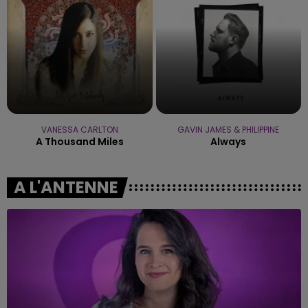
VANESSA CARLTON
GAVIN JAMES & PHILIPPINE
A Thousand Miles
Always
A L'ANTENNE