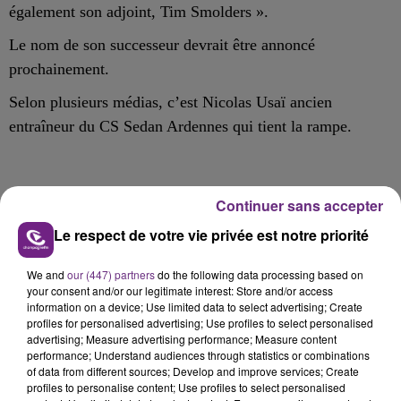
également son adjoint, Tim Smolders ».
Le nom de son successeur devrait être annoncé
prochainement.
Selon plusieurs médias, c’est Nicolas Usaï ancien
entraîneur du CS Sedan Ardennes qui tient la rampe.
Continuer sans accepter
FIL D'ACTU
Le respect de votre vie privée est notre priorité
We and
our (447) partners
do the following data processing based on
your consent and/or our legitimate interest: Store and/or access
information on a device; Use limited data to select advertising; Create
profiles for personalised advertising; Use profiles to select personalised
advertising; Measure advertising performance; Measure content
performance; Understand audiences through statistics or combinations
of data from different sources; Develop and improve services; Create
profiles to personalise content; Use profiles to select personalised
7 août 2026