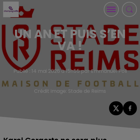
UN AN ET PUIS S’EN
VA !
Publié : 14 mai 2026 à 15h55 par Emmanuel Poli
Crédit image:
Stade de Reims