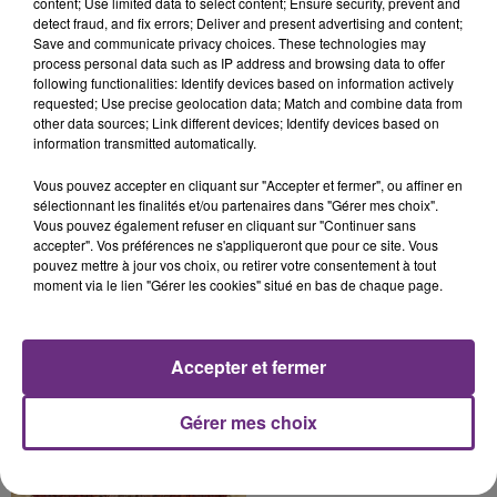
LA CENTRALE NUCLÉAIRE DE CHOOZ
content; Use limited data to select content; Ensure security, prevent and
detect fraud, and fix errors; Deliver and present advertising and content;
TOUJOURS À L'ARRÊT
Save and communicate privacy choices. These technologies may
Cela fait déjà une semaine que la centrale
process personal data such as IP address and browsing data to offer
following functionalities: Identify devices based on information actively
nucléaire ardennaise est à l'arrêt. Une situation
requested; Use precise geolocation data; Match and combine data from
justifiée par la sécheresse intense qui est toujours
other data sources; Link different devices; Identify devices based on
présente.
information transmitted automatically.
Vous pouvez accepter en cliquant sur "Accepter et fermer", ou affiner en
sélectionnant les finalités et/ou partenaires dans "Gérer mes choix".
Vous pouvez également refuser en cliquant sur "Continuer sans
accepter". Vos préférences ne s'appliqueront que pour ce site. Vous
7 août 2026
pouvez mettre à jour vos choix, ou retirer votre consentement à tout
LE MAGASIN JOUÉCLUB DE REIMS FERME
moment via le lien "Gérer les cookies" situé en bas de chaque page.
SES PORTES
C'était l'une des institutions du centre-ville
rémois. Le magasin JouéClub est contraint de
Accepter et fermer
fermer ses portes.
TITRES DIFFUSÉS
Gérer mes choix
0h30
0h30
0h27
0h27