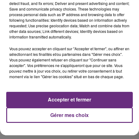
detect fraud, and fix errors; Deliver and present advertising and content;
Save and communicate privacy choices. These technologies may
process personal data such as IP address and browsing data to offer
following functionalities: Identify devices based on information actively
requested; Use precise geolocation data; Match and combine data from
other data sources; Link different devices; Identify devices based on
information transmitted automatically.
Vous pouvez accepter en cliquant sur "Accepter et fermer", ou affiner en
sélectionnant les finalités et/ou partenaires dans "Gérer mes choix".
Vous pouvez également refuser en cliquant sur "Continuer sans
À
Reims
, le public pourra profiter de la fraîcheur de la
basilique
accepter". Vos préférences ne s'appliqueront que pour ce site. Vous
Saint-Remi
à l'occasion du spectacle
Luminiscence
. Une
pouvez mettre à jour vos choix, ou retirer votre consentement à tout
représentation est proposée samedi à 21h50.
moment via le lien "Gérer les cookies" situé en bas de chaque page.
Autre idée de sortie : la
Cave aux Coquillages
, à Fleury-la-Rivière,
dans la Marne. Des visites avec ou sans dégustation sont organisées
Accepter et fermer
ce week-end.
Toujours dans la
Marne
, les enfants pourront également se
Gérer mes choix
rafraichir au
ZigZag Parc
de
Val-de-Vesles,
ouvert dimanche de
10h30 à 19h. Structures gonflables et jeux d'eau seront au rendez-
vous.