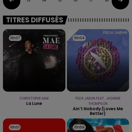
TITRES DIFFUSÉS
16h07
16h07
16h04
16h04
CHRISTOPHE MAE
FELIX JAEHN FEAT. JASMINE
La Lune
THOMPSON
Ain't Nobody (loves Me
Better)
16h01
16h01
15h58
15h58