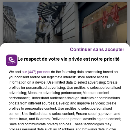
Continuer sans accepter
24 février 2026
Le respect de votre vie privée est notre priorité
SHEIN ARRIVE À REIMS
We and
our (447) partners
do the following data processing based on
your consent and/or our legitimate interest: Store and/or access
information on a device; Use limited data to select advertising; Create
profiles for personalised advertising; Use profiles to select personalised
advertising; Measure advertising performance; Measure content
performance; Understand audiences through statistics or combinations
of data from different sources; Develop and improve services; Create
profiles to personalise content; Use profiles to select personalised
content; Use limited data to select content; Ensure security, prevent and
detect fraud, and fix errors; Deliver and present advertising and content;
21 février 2026
Save and communicate privacy choices. These technologies may
ALERTE ENLÈVEMENT : LE BÉBÉ RETROUVÉ
process personal data such as IP address and browsing data to offer