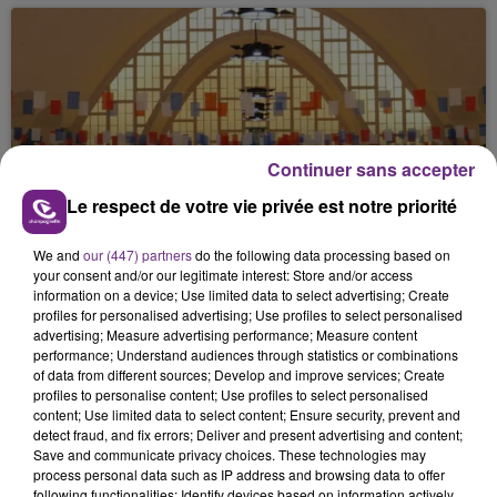
Continuer sans accepter
Le respect de votre vie privée est notre priorité
27 mars 2026
VOTRE AGENDA DU WEEK-END.
We and
our (447) partners
do the following data processing based on
your consent and/or our legitimate interest: Store and/or access
information on a device; Use limited data to select advertising; Create
profiles for personalised advertising; Use profiles to select personalised
advertising; Measure advertising performance; Measure content
performance; Understand audiences through statistics or combinations
of data from different sources; Develop and improve services; Create
profiles to personalise content; Use profiles to select personalised
content; Use limited data to select content; Ensure security, prevent and
detect fraud, and fix errors; Deliver and present advertising and content;
Save and communicate privacy choices. These technologies may
process personal data such as IP address and browsing data to offer
27 mars 2026
following functionalities: Identify devices based on information actively