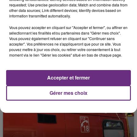
MACABRE DÉCOUVERTE CE MIDI.
requested; Use precise geolocation data; Match and combine data from
other data sources; Link different devices; Identify devices based on
information transmitted automatically.
Vous pouvez accepter en cliquant sur "Accepter et fermer", ou affiner en
sélectionnant les finalités et/ou partenaires dans "Gérer mes choix".
Vous pouvez également refuser en cliquant sur "Continuer sans
accepter". Vos préférences ne s'appliqueront que pour ce site. Vous
pouvez mettre à jour vos choix, ou retirer votre consentement à tout
moment via le lien "Gérer les cookies" situé en bas de chaque page.
26 mars 2026
MOINS DE SAISIES MASSIVES, UN TRAFIC
Accepter et fermer
QUI SE FRAGMENTE : LES DOUANES...
Gérer mes choix