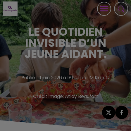
LE QUOTIDIEN
INVISIBLE D’UN
JEUNE AIDANT.
Publié : 11 juin 2026 à 18h01 par M Krantz
Crédit image:
Atlay Beaufort