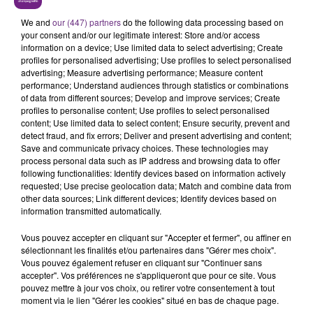
plongeait dans les jeux vidéo, son échappatoire.
We and
our (447) partners
do the following data processing based on
«
C’était un quotidien différent, que je ne percevais
your consent and/or our legitimate interest: Store and/or access
pas forcément comme difficile sur le moment
information on a device; Use limited data to select advertising; Create
»,
profiles for personalised advertising; Use profiles to select personalised
confie-t-il. «
Je devais partager ma chambre avec
advertising; Measure advertising performance; Measure content
performance; Understand audiences through statistics or combinations
mon petit frère, c’était accepter de voir mon intimité
of data from different sources; Develop and improve services; Create
profiles to personalise content; Use profiles to select personalised
s’effriter. Entre le bruit qui empêchait parfois le
content; Use limited data to select content; Ensure security, prevent and
detect fraud, and fix errors; Deliver and present advertising and content;
sommeil et la surveillance constante nécessaire
Save and communicate privacy choices. These technologies may
pour protéger mes affaires, j’étais souvent sur le
process personal data such as IP address and browsing data to offer
following functionalities: Identify devices based on information actively
qui-vive.
» Maintenant adulte, il comprend que cette
requested; Use precise geolocation data; Match and combine data from
other data sources; Link different devices; Identify devices based on
– hypervigilance- constante a pesé plus qu’il ne
information transmitted automatically.
l’avait ressenti à l’époque.
Vous pouvez accepter en cliquant sur "Accepter et fermer", ou affiner en
sélectionnant les finalités et/ou partenaires dans "Gérer mes choix".
Vous pouvez également refuser en cliquant sur "Continuer sans
accepter". Vos préférences ne s'appliqueront que pour ce site. Vous
pouvez mettre à jour vos choix, ou retirer votre consentement à tout
moment via le lien "Gérer les cookies" situé en bas de chaque page.