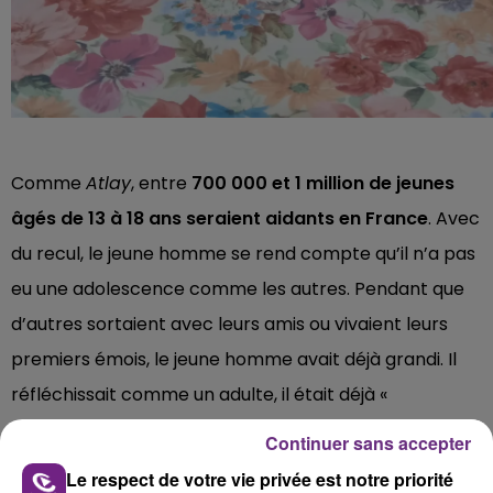
Comme
Atlay
, entre
700 000 et 1 million de jeunes
âgés de 13 à 18 ans seraient aidants en France
. Avec
du recul, le jeune homme se rend compte qu’il n’a pas
eu une adolescence comme les autres. Pendant que
d’autres sortaient avec leurs amis ou vivaient leurs
premiers émois, le jeune homme avait déjà grandi. Il
réfléchissait comme un adulte, il était déjà «
responsable », peut-être déjà trop. Très réservé, il
Continuer sans accepter
n’avait à l’époque pas de véritable vie sociale ; il se
Le respect de votre vie privée est notre priorité