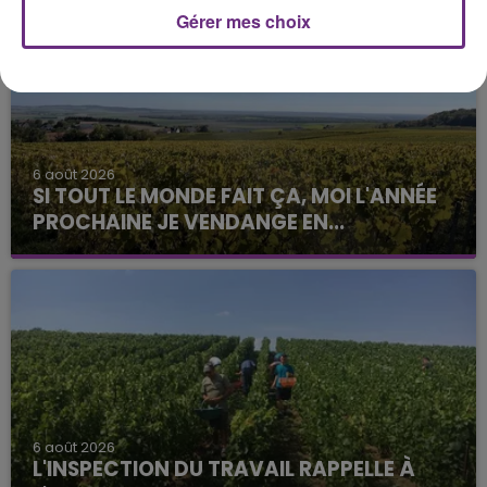
Gérer mes choix
6 août 2026
SI TOUT LE MONDE FAIT ÇA, MOI L'ANNÉE
PROCHAINE JE VENDANGE EN...
La vendange en Champagne a débuté ce jeudi 6
août dans la commune de Montgueux (Aube). Du
jamais vu !
6 août 2026
L'INSPECTION DU TRAVAIL RAPPELLE À