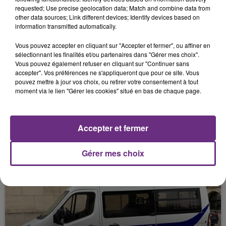
UN MENTOR POUR TROUVER SA VOIE.
requested; Use precise geolocation data; Match and combine data from
other data sources; Link different devices; Identify devices based on
information transmitted automatically.
Vous pouvez accepter en cliquant sur "Accepter et fermer", ou affiner en
sélectionnant les finalités et/ou partenaires dans "Gérer mes choix".
Vous pouvez également refuser en cliquant sur "Continuer sans
accepter". Vos préférences ne s'appliqueront que pour ce site. Vous
pouvez mettre à jour vos choix, ou retirer votre consentement à tout
moment via le lien "Gérer les cookies" situé en bas de chaque page.
6 mars 2026
Accepter et fermer
VOTRE AGENDA DU WEEK-END.
Gérer mes choix