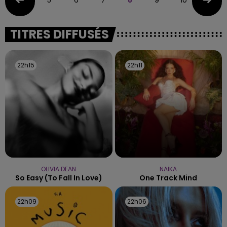
TITRES DIFFUSÉS
22h15
22h15
22h11
22h11
OLIVIA DEAN
NAÏKA
So Easy (to Fall In Love)
One Track Mind
22h09
22h09
22h06
22h06