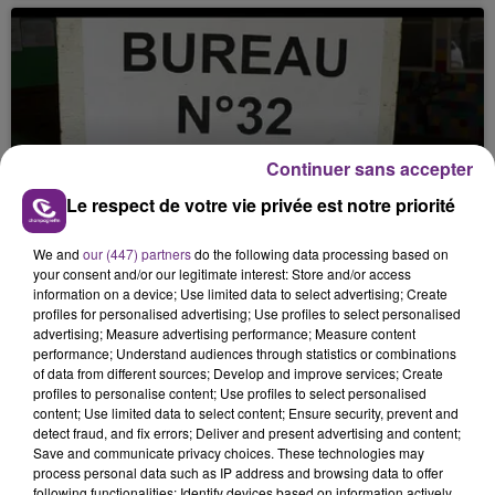
Continuer sans accepter
12 mars 2026
Le respect de votre vie privée est notre priorité
MUNICIPALES : CE QU’IL FAUT SAVOIR
POUR VOTER CE DIMANCHE .
We and
our (447) partners
do the following data processing based on
your consent and/or our legitimate interest: Store and/or access
information on a device; Use limited data to select advertising; Create
profiles for personalised advertising; Use profiles to select personalised
advertising; Measure advertising performance; Measure content
performance; Understand audiences through statistics or combinations
of data from different sources; Develop and improve services; Create
profiles to personalise content; Use profiles to select personalised
content; Use limited data to select content; Ensure security, prevent and
detect fraud, and fix errors; Deliver and present advertising and content;
Save and communicate privacy choices. These technologies may
process personal data such as IP address and browsing data to offer
12 mars 2026
following functionalities: Identify devices based on information actively