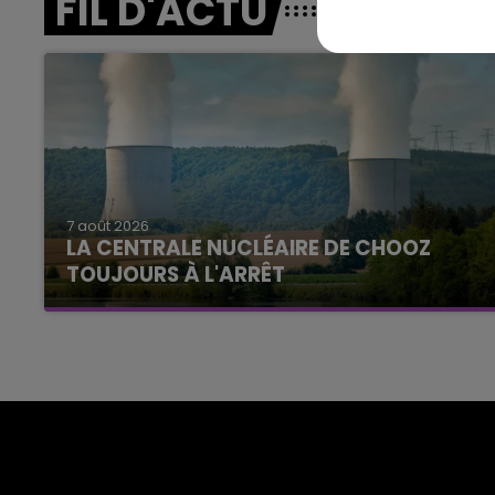
FIL D'ACTU
7 août 2026
LA CENTRALE NUCLÉAIRE DE CHOOZ
TOUJOURS À L'ARRÊT
Cela fait déjà une semaine que la centrale
nucléaire ardennaise est à l'arrêt. Une situation
justifiée par la sécheresse intense qui est
toujours présente.