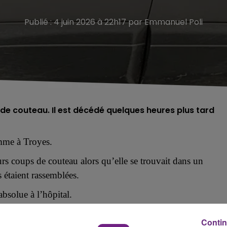
Publié : 4 juin 2026 à 22h17 par Emmanuel Poli
de couteau. Il est décédé quelques heures plus tard
mme à Troyes.
urs coups de couteau alors qu’elle se trouvait dans un
 étaient rassemblées.
absolue à l’hôpital.
 trois plaies au niveau de l’abdomen et une plaie au bras
Contin