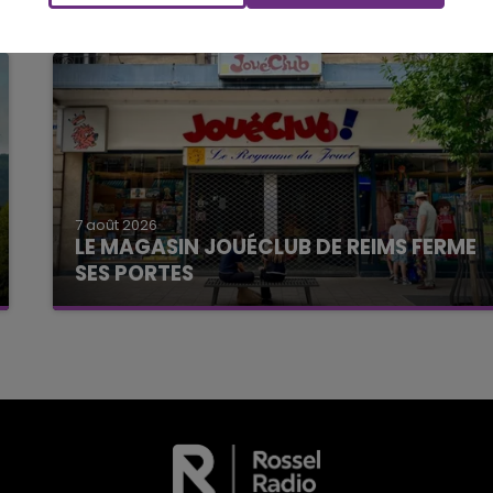
7 août 2026
LE MAGASIN JOUÉCLUB DE REIMS FERME
SES PORTES
C'était l'une des institutions du centre-ville
rémois. Le magasin JouéClub est contraint de
fermer ses portes.