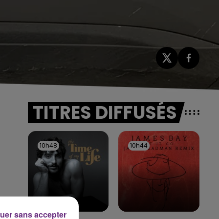
TITRES DIFFUSÉS
10h48
10h48
10h44
10h44
»
,
uer sans accepter