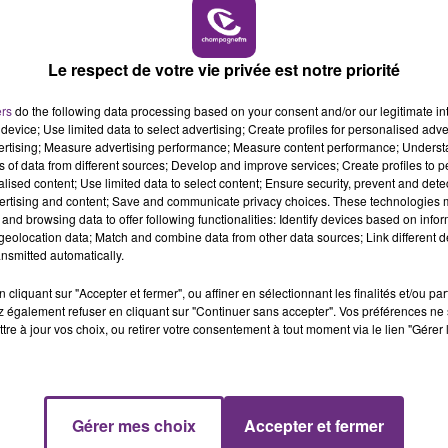
16h00 - 20h00
LE WEEK-END CHAMPAGNE FM
ssures.
Le respect de votre vie privée est notre priorité
is la fuite avant d’être
interpellé devant la
gare de Troyes
ers
do the following data processing based on your consent and/or our legitimate int
 Troyen de 22 ans.
device; Use limited data to select advertising; Create profiles for personalised adver
vertising; Measure advertising performance; Measure content performance; Unders
ns of data from different sources; Develop and improve services; Create profiles to 
alised content; Use limited data to select content; Ensure security, prevent and detect
nser que les faits sont intervenus dans le cadre d’un
ertising and content; Save and communicate privacy choices. These technologies
 en cause, qui serait l’auteur des coups de couteau",
précis
and browsing data to offer following functionalities: Identify devices based on infor
eolocation data; Match and combine data from other data sources; Link different de
nsmitted automatically.
16h00 - 20h00
résents dans l’appartement au moment du drame ont
cliquant sur "Accepter et fermer", ou affiner en sélectionnant les finalités et/ou pa
M
LE WEEK-END CHAMPAGNE FM
 également refuser en cliquant sur "Continuer sans accepter". Vos préférences ne 
tre à jour vos choix, ou retirer votre consentement à tout moment via le lien "Gérer 
es faits.
Gérer mes choix
Accepter et fermer