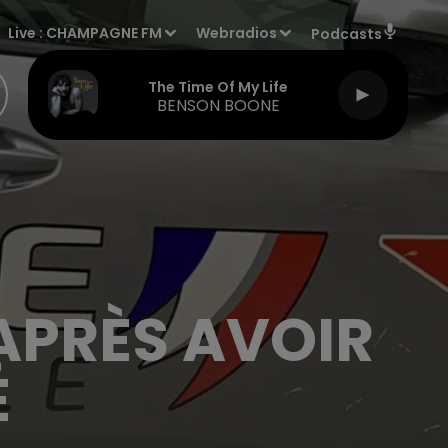
Live :
CHAMPAGNE FM
Webradios
Podcasts
The Time Of My Life
BENSON BOONE
APRÈS AVOIR
É