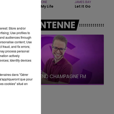
BENSON BOONE
JAMES BAY
7h00 - 12h00
The Time Of My Life
Let It Go
LE WEEK-END CHAMPAGNE FM
.
A L'ANTENNE
erest: Store and/or
tising; Use profiles to
tand audiences through
personalise content; Use
 fraud, and fix errors;
 may process personal
e
mation actively
vices; Identify devices
7h00 - 12h00
rtenaires dans "Gérer
LE WEEK-END CHAMPAGNE FM
s'appliqueront que pour
les cookies" situé en