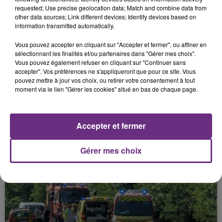
POSTALE DÉPLOIE UN DISPOSITIF POUR...
requested; Use precise geolocation data; Match and combine data from
other data sources; Link different devices; Identify devices based on
information transmitted automatically.
Vous pouvez accepter en cliquant sur "Accepter et fermer", ou affiner en
sélectionnant les finalités et/ou partenaires dans "Gérer mes choix".
Vous pouvez également refuser en cliquant sur "Continuer sans
accepter". Vos préférences ne s'appliqueront que pour ce site. Vous
pouvez mettre à jour vos choix, ou retirer votre consentement à tout
moment via le lien "Gérer les cookies" situé en bas de chaque page.
17 juin 2026
L'AUBE ET LA HAUTE-MARNE EN
Accepter et fermer
VIGILANCE CANICULE
Gérer mes choix