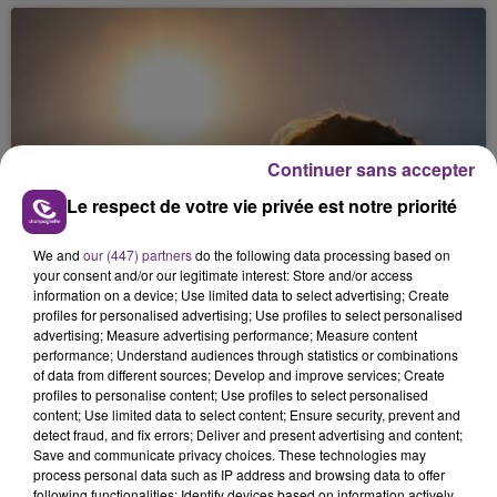
Continuer sans accepter
18 juin 2026
Le respect de votre vie privée est notre priorité
CANICULE : DE NOMBREUX ÉVÈNEMENTS
ANNULÉS DANS LA RÉGION
We and
our (447) partners
do the following data processing based on
your consent and/or our legitimate interest: Store and/or access
information on a device; Use limited data to select advertising; Create
profiles for personalised advertising; Use profiles to select personalised
advertising; Measure advertising performance; Measure content
performance; Understand audiences through statistics or combinations
of data from different sources; Develop and improve services; Create
profiles to personalise content; Use profiles to select personalised
content; Use limited data to select content; Ensure security, prevent and
detect fraud, and fix errors; Deliver and present advertising and content;
Save and communicate privacy choices. These technologies may
17 juin 2026
process personal data such as IP address and browsing data to offer
VIOLENCES CONJUGALES : LA BANQUE
following functionalities: Identify devices based on information actively