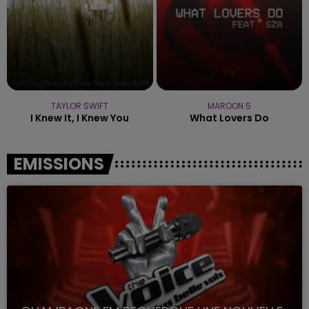
TAYLOR SWIFT
MAROON 5
I Knew It, I Knew You
What Lovers Do
EMISSIONS