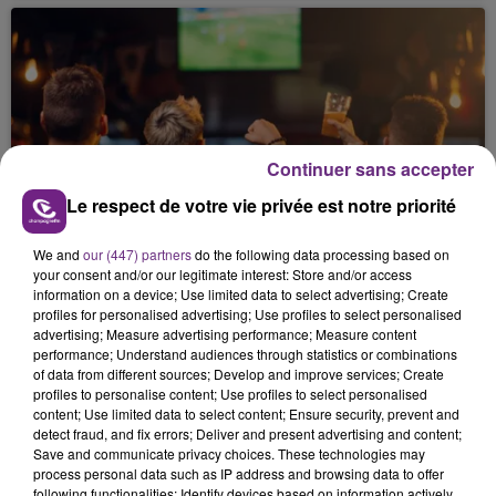
Continuer sans accepter
13 juillet 2026
Le respect de votre vie privée est notre priorité
LE BAR MY BEERS TROYES ANNONCE
ROUVRIR SES PORTES.
We and
our (447) partners
do the following data processing based on
your consent and/or our legitimate interest: Store and/or access
information on a device; Use limited data to select advertising; Create
profiles for personalised advertising; Use profiles to select personalised
advertising; Measure advertising performance; Measure content
performance; Understand audiences through statistics or combinations
of data from different sources; Develop and improve services; Create
profiles to personalise content; Use profiles to select personalised
content; Use limited data to select content; Ensure security, prevent and
detect fraud, and fix errors; Deliver and present advertising and content;
13 juillet 2026
Save and communicate privacy choices. These technologies may
CYANOBACTÉRIES ET CANICULE :
process personal data such as IP address and browsing data to offer
CERTAINS POINTS D'EAU SOUS
following functionalities: Identify devices based on information actively