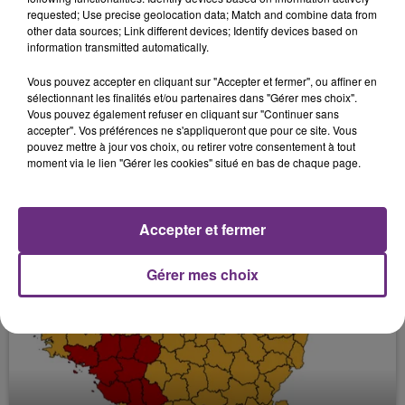
SURVEILLANCE.
requested; Use precise geolocation data; Match and combine data from
other data sources; Link different devices; Identify devices based on
information transmitted automatically.
Vous pouvez accepter en cliquant sur "Accepter et fermer", ou affiner en
sélectionnant les finalités et/ou partenaires dans "Gérer mes choix".
Vous pouvez également refuser en cliquant sur "Continuer sans
accepter". Vos préférences ne s'appliqueront que pour ce site. Vous
pouvez mettre à jour vos choix, ou retirer votre consentement à tout
moment via le lien "Gérer les cookies" situé en bas de chaque page.
10 juillet 2026
LA VILLE DE TROYES CONVIE LES
SUPPORTER DANS UNE GRANDE FAN
Accepter et fermer
ZONE...
Gérer mes choix