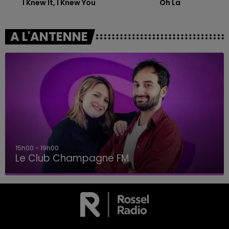
I Knew It, I Knew You
Oh La
A L'ANTENNE
15h00 - 19h00
Le Club Champagne FM