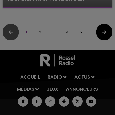
Le Mag des Sports
1
2
3
4
5
ACCUEIL
RADIO
ACTUS
MÉDIAS
JEUX
ANNONCEURS