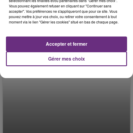
sélectionnant les finalités et/ou partenaires dans "Gérer mes choix".
Vous pouvez également refuser en cliquant sur "Continuer sans
LE 50ÈME MARATHON D'ALEKSANDRA #2
accepter". Vos préférences ne s'appliqueront que pour ce site. Vous
Le Mag des Sports
pouvez mettre à jour vos choix, ou retirer votre consentement à tout
moment via le lien "Gérer les cookies" situé en bas de chaque page.
Accepter et fermer
Gérer mes choix