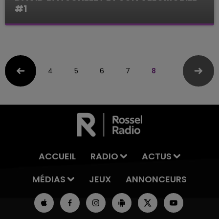
#1
Le Mag des Sports
4
5
6
7
8
ACCUEIL
RADIO
ACTUS
MÉDIAS
JEUX
ANNONCEURS