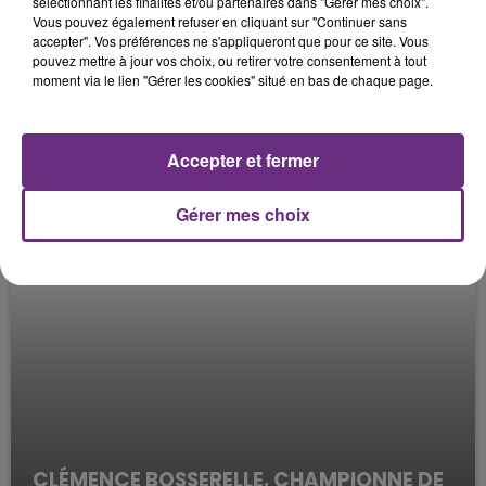
sélectionnant les finalités et/ou partenaires dans "Gérer mes choix".
Vous pouvez également refuser en cliquant sur "Continuer sans
L'E-SPORT : LE CSSA
accepter". Vos préférences ne s'appliqueront que pour ce site. Vous
Le Mag des Sports
pouvez mettre à jour vos choix, ou retirer votre consentement à tout
moment via le lien "Gérer les cookies" situé en bas de chaque page.
Accepter et fermer
Gérer mes choix
CLÉMENCE BOSSERELLE, CHAMPIONNE DE