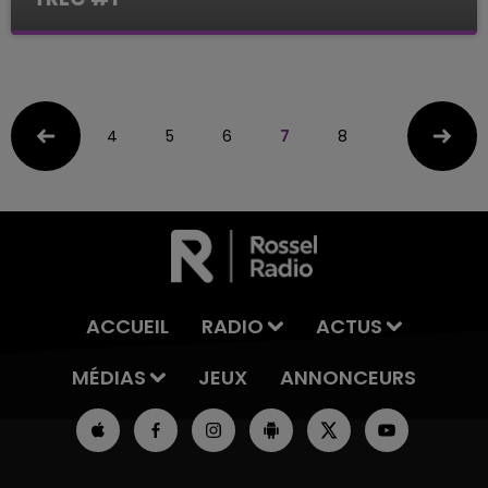
Le Mag des Sports
4
5
6
7
8
ACCUEIL
RADIO
ACTUS
MÉDIAS
JEUX
ANNONCEURS