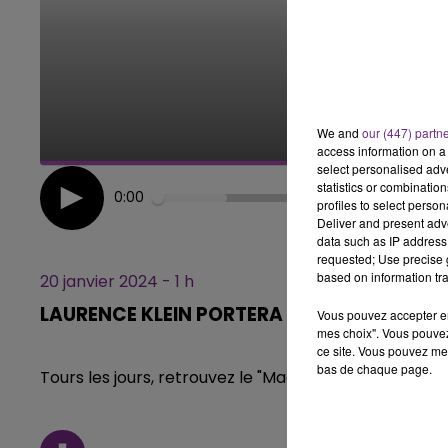
14h00 - 15h00
ISSE
LA RADIO POP
We and
our (447) partn
access information on a 
select personalised ad
statistics or combinatio
0:00
profiles to select person
Deliver and present adv
data such as IP address 
requested; Use precise g
based on information tra
20 janvier 2024 - 1 h
LAURENCE KLEIN PORTERA LA FLAMME OLYM
Vous pouvez accepter en 
mes choix". Vous pouvez
ce site. Vous pouvez met
bas de chaque page.
Tours les jours, retrouvez le "Mag des Sports" Cha