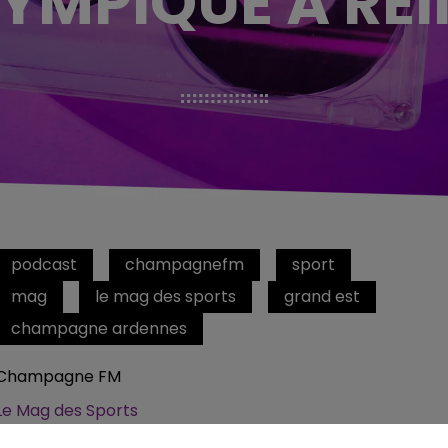
YMPIQUE À RE
podcast
champagnefm
sport
mag
le mag des sports
grand est
champagne ardennes
Champagne FM
Le Mag des Sports