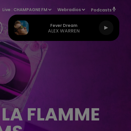
Live :
CHAMPAGNE FM
Webradios
Podcasts
Fever Dream
ALEX WARREN
 LA FLAMME