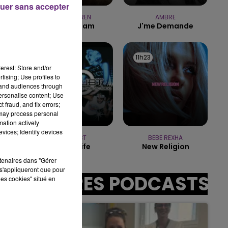
uer sans accepter
19h00 - 19h15
FM
LA POP MACHINE - CHA
ALEX WARREN
AMBRE
Fever Dream
J'me Demande
11h26
11h26
11h23
11h23
erest: Store and/or
tising; Use profiles to
tand audiences through
personalise content; Use
1 h
 fraud, and fix errors;
 may process personal
mation actively
vices; Identify devices
NO DOUBT
BEBE REXHA
It's My Life
New Religion
rtenaires dans "Gérer
s'appliqueront que pour
AUTRES PODCASTS
les cookies" situé en