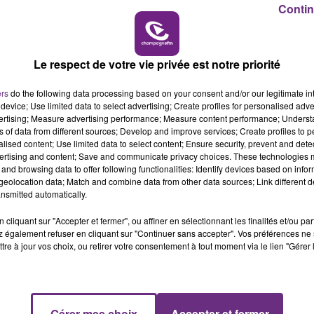
Contin
15h00 - 19h00
LE CLUB CHAMPAGNE 
Le respect de votre vie privée est notre priorité
ers
do the following data processing based on your consent and/or our legitimate int
device; Use limited data to select advertising; Create profiles for personalised adver
vertising; Measure advertising performance; Measure content performance; Unders
ns of data from different sources; Develop and improve services; Create profiles to 
alised content; Use limited data to select content; Ensure security, prevent and detect
ertising and content; Save and communicate privacy choices. These technologies
and browsing data to offer following functionalities: Identify devices based on infor
eolocation data; Match and combine data from other data sources; Link different de
nsmitted automatically.
PIQUE À REIMS
cliquant sur "Accepter et fermer", ou affiner en sélectionnant les finalités et/ou pa
 également refuser en cliquant sur "Continuer sans accepter". Vos préférences ne 
tre à jour vos choix, ou retirer votre consentement à tout moment via le lien "Gérer 
mpagne FM.
Gérer mes choix
Accepter et fermer